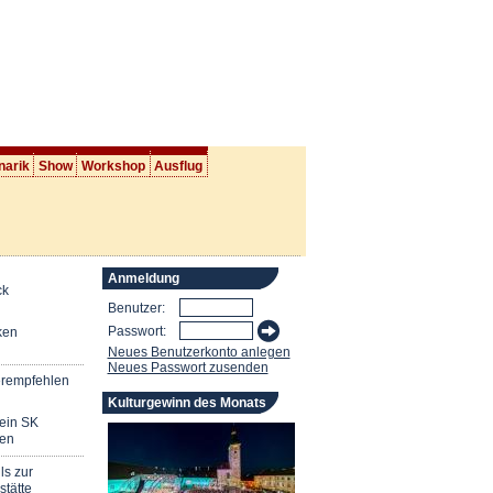
narik
Show
Workshop
Ausflug
Anmeldung
ck
Benutzer:
Passwort:
ken
Neues Benutzerkonto anlegen
Neues Passwort zusenden
erempfehlen
Kulturgewinn des Monats
mein SK
en
ls zur
stätte