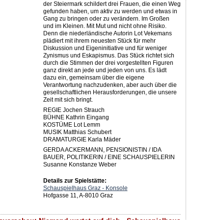
der Steiermark schildert drei Frauen, die einen Weg
gefunden haben, um aktiv zu werden und etwas in
Gang zu bringen oder zu verändern. Im Großen
und im Kleinen. Mit Mut und nicht ohne Risiko.
Denn die niederländische Autorin Lot Vekemans
plädiert mit ihrem neuesten Stück für mehr
Diskussion und Eigeninitiative und für weniger
Zynismus und Eskapismus. Das Stück richtet sich
durch die Stimmen der drei vorgestellten Figuren
ganz direkt an jede und jeden von uns. Es lädt
dazu ein, gemeinsam über die eigene
Verantwortung nachzudenken, aber auch über die
gesellschaftlichen Herausforderungen, die unsere
Zeit mit sich bringt.
REGIE Jochen Strauch
BÜHNE Kathrin Eingang
KOSTÜME Lot Lemm
MUSIK Matthias Schubert
DRAMATURGIE Karla Mäder
GERDA ACKERMANN, PENSIONISTIN / IDA
BAUER, POLITIKERIN / EINE SCHAUSPIELERIN
Susanne Konstanze Weber
Details zur Spielstätte:
Schauspielhaus Graz - Konsole
Hofgasse 11, A-8010 Graz