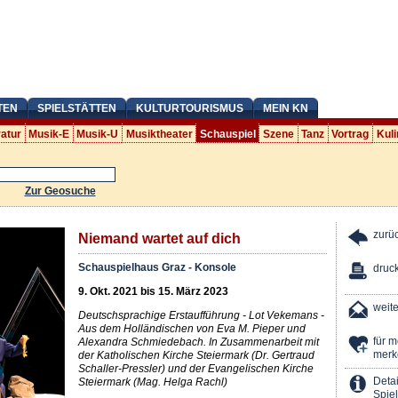
TEN
SPIELSTÄTTEN
KULTURTOURISMUS
MEIN KN
ratur
Musik-E
Musik-U
Musiktheater
Schauspiel
Szene
Tanz
Vortrag
Kuli
Zur Geosuche
zurü
Niemand wartet auf dich
Schauspielhaus Graz - Konsole
druc
9. Okt. 2021 bis 15. März 2023
weit
Deutschsprachige Erstaufführung - Lot Vekemans -
Aus dem Holländischen von Eva M. Pieper und
für 
Alexandra Schmiedebach. In Zusammenarbeit mit
merk
der Katholischen Kirche Steiermark (Dr. Gertraud
Schaller-Pressler) und der Evangelischen Kirche
Detai
Steiermark (Mag. Helga Rachl)
Spiel