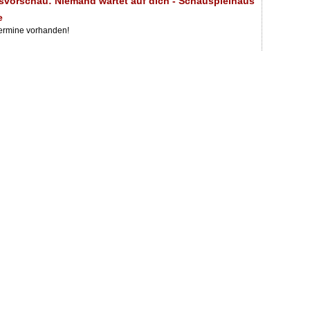
svorschau: Niemand wartet auf dich - Schauspielhaus
e
Termine vorhanden!