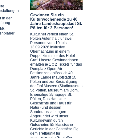
ere
nstaltungen
Gewinnen Sie ein
r in der
Kulturwochenende zu 40
ebung
Jahre Landeshauptstadt St.
Pölten für 2 Personen!
chB
enplaner
Kultur.net verlost einen St.
Pölten Aufenthalt für zwei
Personen vom 10. bis
13.09.2026 inklusive
Übernachtung in einem
Doppelzimmmer des Hotel
Graf. Unsere GewinnerInnen
erhalten je 1 x 2 Tickets für das
Domplatz Open-Air -
Festkonzert anlässlich 40
Jahre Landeshauptstadt St.
Pölten und zur Besichtigung
der fünf Museen (Stadtmuseum
St. Pölten, Museum am Dom,
Ehemalige Synagoge St.
Pölten, Das Haus der
Geschichte und Haus für
Natur) und dessen
Sonderausstellungen.
Abgerundet wird unser
Kulturgewinn durch
Gutscheine für klassische
Gerichte in der Gaststätte Figl
dem Treffpunkt für
anspruchsvolle Genießer.