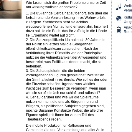
Wie lassen sich die großen Probleme unserer Zeit
Weit
am wirkungsvollsten anpacken?
Vera
1. Die 85-jährige Gerda hat aufgehört, sich über die
Kultu
fortschreitende Verwahrlosung ihres Wohnviertels
Umg
zu ärgern. Stattdessen hebt sie achtlos
weggeworfenen Müll auf und entsorgt ihn. Inspiriert
Ana
dazu hat sie ein Buch, das ihr zufällig in die Hände
Rout
fiel: „Niemand wartet auf dich“.
2. Die Spitzenpolitikerin Ida hat nach 30 Jahren in
der Politik ein letztes Mal die Gelegenheit
öffentlichkeitswirksam zu sprechen. Nach der
Verkündung ihres Rücktritts von der Parteispitze
nutzt sie die Aufmerksamkeit der Anwesenden und
beschreibt, was Politik aus denen macht, die sie
betreiben.
3. Die Schauspielerin, die die beiden
vorhergehenden Figuren gespielt hat, zweifelt an
der Sinnhaftigkeit ihres Berufs. Wie soll es der oder
die Einzelne schaffen, irgendetwas wirklich
Wichtiges zum Besseren zu verändern, wenn man
wie sie so oft einfach nur schlaf- und ratlos ist?
4. Genau darüber und wie wir die Spielräume
nutzen könnten, die uns als Bürgerinnen und
Bürgern, als politischen Subjekten gegeben sind,
möchte Susanne Konstanze Weber, die alle drei
Figuren spielt, mit Ihnen im vierten Teil des
Theaterabends reden.
Die mobile Produktion für Rathäuser und
Gemeindesäle und Versammlungsorte aller Art in