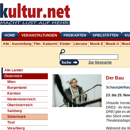
HOME
VERANSTALTUNGEN
FREIKARTEN
SPIELSTÄTTEN
KU
Alle
Ausstellung
Film
Kabarett
Kinder
Literatur
Musik-E
Musik-U
Musi
Zur Geosuche
Alle Länder
Österreich
Der Bau
Wien
Schauspielhau
Burgenland
Kärnten
23. bis 25. Nov
Niederösterreich
Virtuelle Vorst
Oberösterreich
DREI) - Im Ans
Salzburg
DREI gibt es d
das Stück unte
Steiermark
Theaterpädago
Tirol
Während die We
Vorarlberg