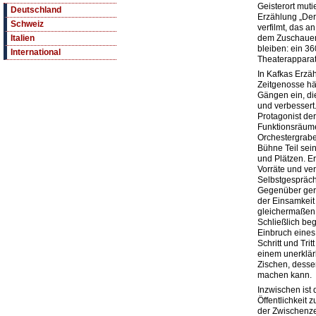
Geisterort mut
Deutschland
Erzählung „Der 
Schweiz
verfilmt, das a
dem Zuschauer
Italien
bleiben: ein 360
International
Theaterapparat
In Kafkas Erzäh
Zeitgenosse hä
Gängen ein, die
und verbessert.
Protagonist de
Funktionsräum
Orchestergrabe
Bühne Teil se
und Plätzen. Er
Vorräte und ver
Selbstgespräche
Gegenüber geri
der Einsamkeit
gleichermaßen 
Schließlich beg
Einbruch eines
Schritt und Trit
einem unerklär
Zischen, desse
machen kann.
Inzwischen ist 
Öffentlichkeit 
der Zwischenzei