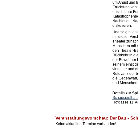
um Angst und Is
Errichtung von
unsichtbare Fe
Katastrophenbe
Nachlesen, Na
diskutieren.
Und so gibt es
mit dieser Vors
Theater zunäc
Menschen mit VR
den Theater-B
Rückkehr in di
der Bewohner h
seinem einstige
virtueller und 
Relevanz der b
die Gegenwart,
und Menschen 
Details zur Spi
Schauspielhau
Hofgasse 11, A
Veranstaltungsvorschau: Der Bau - Sc
Keine aktuellen Termine vorhanden!