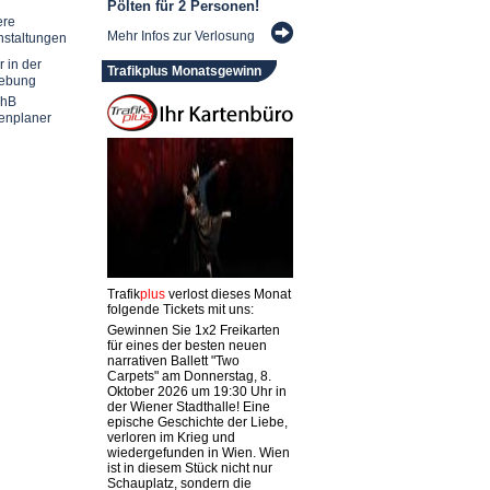
Pölten für 2 Personen!
ere
Mehr Infos zur Verlosung
nstaltungen
r in der
Trafikplus Monatsgewinn
ebung
chB
enplaner
Trafik
plus
verlost dieses Monat
folgende Tickets mit uns:
Gewinnen Sie 1x2 Freikarten
für eines der besten neuen
narrativen Ballett "Two
Carpets" am Donnerstag, 8.
Oktober 2026 um 19:30 Uhr in
der Wiener Stadthalle! Eine
epische Geschichte der Liebe,
verloren im Krieg und
wiedergefunden in Wien. Wien
ist in diesem Stück nicht nur
Schauplatz, sondern die