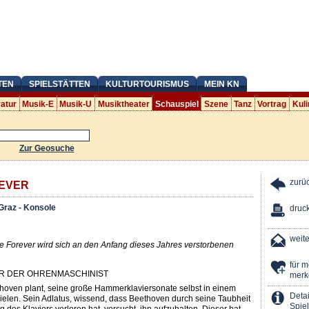
TEN
SPIELSTÄTTEN
KULTURTOURISMUS
MEIN KN
ratur
Musik-E
Musik-U
Musiktheater
Schauspiel
Szene
Tanz
Vortrag
Kuli
Zur Geosuche
zurü
EVER
Graz - Konsole
druc
weit
e Forever wird sich an den Anfang dieses Jahres verstorbenen
für 
R DER OHRENMASCHINIST
merk
hoven plant, seine große Hammerklaviersonate selbst in einem
Detai
ielen. Sein Adlatus, wissend, dass Beethoven durch seine Taubheit
Spiel