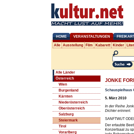
HOME
VERANSTALTUNGEN
FREIKAR
Alle
Ausstellung
Film
Kabarett
Kinder
Lite
Alle Länder
Österreich
JONKE FOR
Wien
Schauspielhaus 
Burgenland
Kärnten
5. März 2010
Niederösterreich
In der Reihe Jonk
Oberösterreich
Dichter erinnert.
Salzburg
SANFTWUT ODE
Steiermark
Der ertaubte Beet
Tirol
Konzertsaal zu sp
Vorarlberg