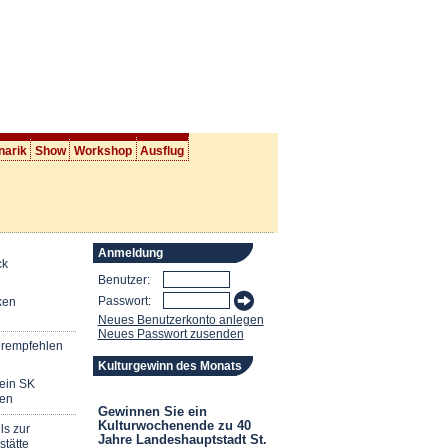
narik
Show
Workshop
Ausflug
Anmeldung
ck
Benutzer:
Passwort:
ken
Neues Benutzerkonto anlegen
Neues Passwort zusenden
erempfehlen
Kulturgewinn des Monats
mein SK
en
Gewinnen Sie ein
Kulturwochenende zu 40
ls zur
Jahre Landeshauptstadt St.
stätte