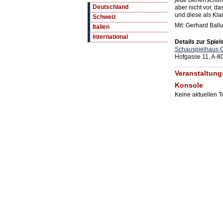
jede Beherrschung
Deutschland
aber nicht vor, da
und diese als Kl
Schweiz
Mit: Gerhard Ball
Italien
International
Details zur Spiels
Schauspielhaus G
Hofgasse 11, A-8
Veranstaltun
Konsole
Keine aktuellen 