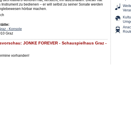
 des Klaviers verloren hat, versucht, ihn aufzuhalten. Dieser hat
s Instrument zu bedienen – er will selbst zu seiner Sonate werden
Weit
anglebewesen hörbar machen.
Vera
uch
Kultu
Umg
tätte:
Ana
raz - Konsole
Rout
010 Graz
gsvorschau: JONKE FOREVER - Schauspielhaus Graz -
Termine vorhanden!