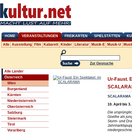
HOME
VERANSTALTUNGEN
FREIKARTEN
SPIELSTÄTTEN
KU
Alle
Ausstellung
Film
Kabarett
Kinder
Literatur
Musik-E
Musik-U
Musi
Zur Geosuche
Alle Länder
Österreich
Ur-Faust. 
Wien
SCALARA
Burgenland
Kärnten
SCALARAMA
Niederösterreich
10. April bis 3
Oberösterreich
Die ursprüngli
Salzburg
Goethe als junge
Steiermark
Sturm- und Dra
Tirol
Jahrmarktspupp
niedergeschrie
Vorarlberg