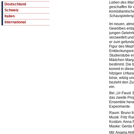
Leben des Mann
Deutschland
geschaffen für
Schweiz
komödiantisch
Schauspielersp
Italien
International
Im neuen, atm
Gewölbes entsp
jungen Gelehrt
verzweifelt un
er zum gefunde
Figur des Mephi
Entdeckungsreis
Studierstube e
Mädchen Margar
bestimmt. Die 
kommt in dieser
hitzigen Urfass
böse, witzig u
bezieht den Zus
ein.
Bei „Ur-Faust. 
das zweite Pro
Ensemble hera
Experimente.
Raum: Bruno M
Musik: Fritz Ra
Kostüm: Anna P
Maske: Gerda 
Mit: Angela Ahl