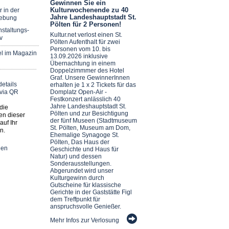
Gewinnen Sie ein
Kulturwochenende zu 40
r in der
Jahre Landeshauptstadt St.
ebung
Pölten für 2 Personen!
staltungs-
Kultur.net verlost einen St.
v
Pölten Aufenthalt für zwei
Personen vom 10. bis
el im Magazin
13.09.2026 inklusive
Übernachtung in einem
Doppelzimmmer des Hotel
Graf. Unsere GewinnerInnen
erhalten je 1 x 2 Tickets für das
Domplatz Open-Air -
Festkonzert anlässlich 40
Jahre Landeshauptstadt St.
die
Pölten und zur Besichtigung
en dieser
der fünf Museen (Stadtmuseum
auf Ihr
St. Pölten, Museum am Dom,
n.
Ehemalige Synagoge St.
Pölten, Das Haus der
nen
Geschichte und Haus für
Natur) und dessen
Sonderausstellungen.
Abgerundet wird unser
Kulturgewinn durch
Gutscheine für klassische
Gerichte in der Gaststätte Figl
dem Treffpunkt für
anspruchsvolle Genießer.
Mehr Infos zur Verlosung