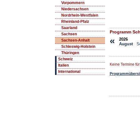
Vorpommern
Niedersachsen
Nordrhein-Westfalen
Rheinland-Pfalz
Saarland
Programm Sch
Sachsen
«
2026
Sachsen-Anhalt
August
S
Schleswig-Holstein
Thüringen
Schweiz
Keine Termine fü
Italien
International
Programmübersic