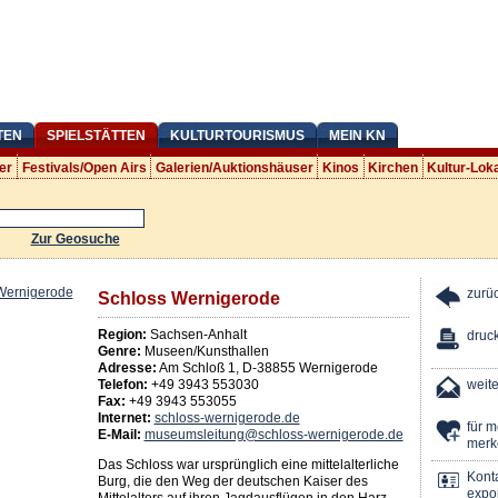
TEN
SPIELSTÄTTEN
KULTURTOURISMUS
MEIN KN
er
Festivals/Open Airs
Galerien/Auktionshäuser
Kinos
Kirchen
Kultur-Lok
Zur Geosuche
zurü
Schloss Wernigerode
Region:
Sachsen-Anhalt
druc
Genre:
Museen/Kunsthallen
Adresse:
Am Schloß 1
,
D
-
38855
Wernigerode
Telefon:
+49 3943 553030
weit
Fax:
+49 3943 553055
Internet:
schloss-wernigerode.de
für 
E-Mail:
museumsleitung@schloss-wernigerode.de
merk
Das Schloss war ursprünglich eine mittelalterliche
Kont
Burg, die den Weg der deutschen Kaiser des
expor