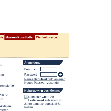
ale
Museen/Kunsthallen
Weltkulturerbe
Anmeldung
ck
Benutzer:
Passwort:
ken
Neues Benutzerkonto anlegen
Neues Passwort zusenden
erempfehlen
Kulturgewinn des Monats
mein SK
en
aktdaten
tieren