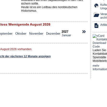
Mittelalters auf ihren Jagdausflügen in den Harz
sichern sollte.
Kultu
Heute ist es ein Leitbau des norddeutschen
Umg
Historismus.
Veran
archi
loss Wernigerode August 2026
Artik
»
2027
eptember
Oktober
November
Dezember
Januar
r August 2026 vorhanden.
Laden Sie 
Kontaktdat
ht der nächsten 12 Monate anzeigen
Spielstätte 
Mobiltelefo
mehr
Informatio