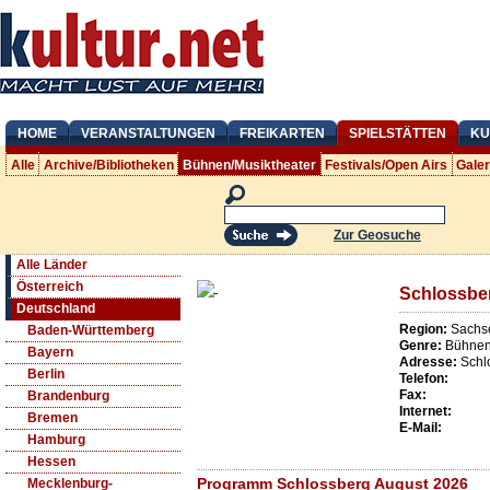
HOME
VERANSTALTUNGEN
FREIKARTEN
SPIELSTÄTTEN
KU
Alle
Archive/Bibliotheken
Bühnen/Musiktheater
Festivals/Open Airs
Gale
Zur Geosuche
Alle Länder
Österreich
Schlossbe
Deutschland
Region:
Sachse
Baden-Württemberg
Genre:
Bühnen/
Bayern
Adresse:
Schl
Berlin
Telefon:
Fax:
Brandenburg
Internet:
Bremen
E-Mail:
Hamburg
Hessen
Programm Schlossberg August 2026
Mecklenburg-