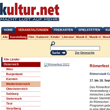
HOME
VERANSTALTUNGEN
FREIKARTEN
SPIELSTÄTTEN
KU
Alle
Ausstellung
Film
Kabarett
Kinder
Literatur
Musik-E
Musik-U
Musi
Zur Geosuche
Alle Länder
Österreich
Römerfest
Wien
Römerstadt C
Burgenland
Kärnten
17. bis 18. Sep
Niederösterreich
Das Römerfest 
Oberösterreich
Veranstaltung d
Salzburg
römisches Lebe
treuen Stammbe
Steiermark
Im Römischen S
Tirol
Programm gebo
Vorarlberg
in eine Welt d