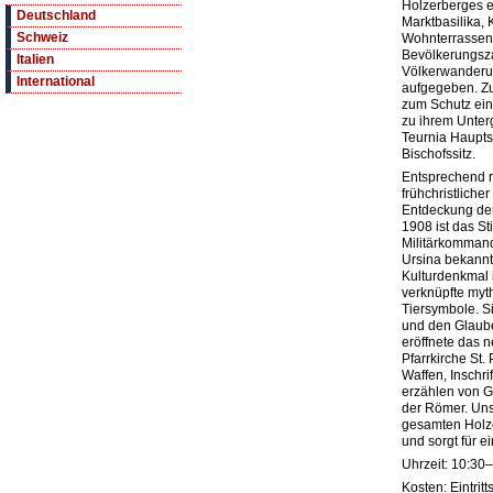
Holzerberges e
Deutschland
Marktbasilika,
Schweiz
Wohnterrassen.
Bevölkerungsza
Italien
Völkerwanderun
International
aufgegeben. Z
zum Schutz ein
zu ihrem Unter
Teurnia Haupts
Bischofssitz.
Entsprechend r
frühchristlicher
Entdeckung der
1908 ist das St
Militärkommand
Ursina bekannt
Kulturdenkmal 
verknüpfte myt
Tiersymbole. Si
und den Glaub
eröffnete das
Pfarrkirche St.
Waffen, Inschr
erzählen von G
der Römer. Uns
gesamten Holze
und sorgt für 
Uhrzeit: 10:30
Kosten: Eintritt