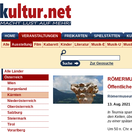
HOME
VERANSTALTUNGEN
FREIKARTEN
SPIELSTÄTTEN
KU
Alle
Ausstellung
Film
Kabarett
Kinder
Literatur
Musik-E
Musik-U
Musi
Zur Geosuche
Alle Länder
Österreich
RÖMERMUS
Wien
Öffentlich
Burgenland
Kärnten
Römermuseum
Niederösterreich
13. Aug. 2021
Oberösterreich
In Teurnia spa
Salzburg
den Kelten, übe
Steiermark
zu einer spätan
Tirol
Um 50 n. Chr. 
Vorarlberg