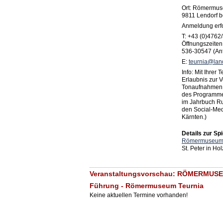
Ort: Römermuse
9811 Lendorf be
Anmeldung erfo
T: +43 (0)4762
Öffnungszeiten
536-30547 (An
E:
teurnia@lan
Info: Mit Ihrer 
Erlaubnis zur V
Tonaufnahmen, 
des Programmes
im Jahrbuch R
den Social-Me
Kärnten.)
Details zur Spi
Römermuseum 
St. Peter in Ho
Veranstaltungsvorschau: RÖMERMUSEU
Führung - Römermuseum Teurnia
Keine aktuellen Termine vorhanden!