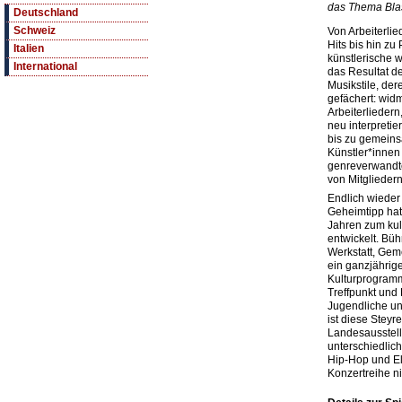
das Thema Bla
Deutschland
Schweiz
Von Arbeiterli
Hits bis hin zu
Italien
künstlerische 
International
das Resultat de
Musikstile, dere
gefächert: wid
Arbeiterliedern
neu interpretie
bis zu gemein
Künstler*innen
genreverwandte
von Mitgliedern
Endlich wieder
Geheimtipp hat
Jahren zum kul
entwickelt. Büh
Werkstatt, Gem
ein ganzjährig
Kulturprogram
Treffpunkt und
Jugendliche un
ist diese Steyre
Landesausstell
unterschiedlic
Hip-Hop und El
Konzertreihe n