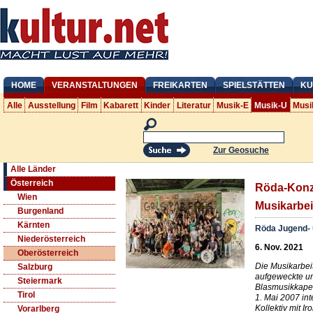
HOME
VERANSTALTUNGEN
FREIKARTEN
SPIELSTÄTTEN
KU
Alle
Ausstellung
Film
Kabarett
Kinder
Literatur
Musik-E
Musik-U
Musi
Zur Geosuche
Alle Länder
Österreich
Röda-Konz
Wien
Musikarbei
Burgenland
Kärnten
Röda Jugend- 
Niederösterreich
6. Nov. 2021
Oberösterreich
Die Musikarbeit
Salzburg
aufgeweckte un
Steiermark
Blasmusikkapel
Tirol
1. Mai 2007 int
Kollektiv mit I
Vorarlberg