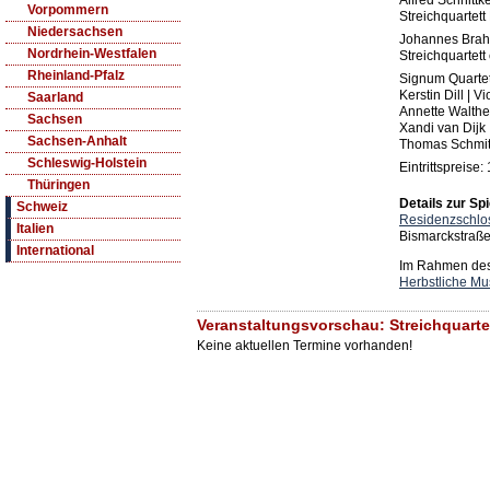
Alfred Schnittk
Vorpommern
Streichquartett 
Niedersachsen
Johannes Brah
Nordrhein-Westfalen
Streichquartett 
Rheinland-Pfalz
Signum Quartet
Kerstin Dill | Vi
Saarland
Annette Walther
Sachsen
Xandi van Dijk 
Sachsen-Anhalt
Thomas Schmitz
Schleswig-Holstein
Eintrittspreise:
Thüringen
Details zur Spi
Schweiz
Residenzschlo
Italien
Bismarckstraß
International
Im Rahmen des 
Herbstliche Mu
Veranstaltungsvorschau: Streichquart
Keine aktuellen Termine vorhanden!