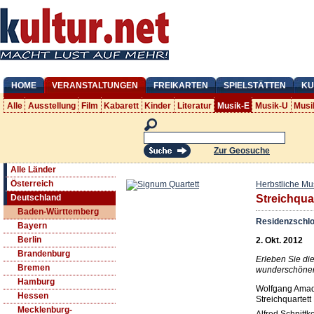
HOME
VERANSTALTUNGEN
FREIKARTEN
SPIELSTÄTTEN
KU
Alle
Ausstellung
Film
Kabarett
Kinder
Literatur
Musik-E
Musik-U
Musi
Zur Geosuche
Alle Länder
Österreich
Herbstliche Mu
Deutschland
Streichqua
Baden-Württemberg
Residenzschl
Bayern
Berlin
2. Okt. 2012
Brandenburg
Erleben Sie di
Bremen
wunderschönen
Hamburg
Wolfgang Amad
Hessen
Streichquartet
Mecklenburg-