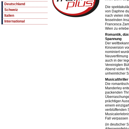
Deutschland
Die spektakul
Schweiz
von Daphne du 
nach vielen int
Italien
fesselnden Ins
International
Francesca Zamb
Wien zu erlebe
Romantik, düs
Spannung
Der weltbekannt
Kinoversion von
nominiert wurde
Neuverfilmung v
auch in der le
Vereinigten B
Abend voller R
unheimlicher 
Musicalthrille
Die romantisch
Manderley entw
packenden Thril
Überraschungen
prächtiger Auss
einem einzigar
verblüffenden 
Musicalerlebnis
Fall verpassen 
(in deutscher S
Altersempfehlu