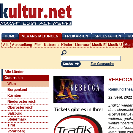
HOME
VERANSTALTUNGEN
FREIKARTEN
SPIELSTÄTTEN
KU
Alle
Ausstellung
Film
Kabarett
Kinder
Literatur
Musik-E
Musik-U
Musi
Zur Geosuche
Alle Länder
Österreich
REBECCA
Wien
Raimund Thea
Burgenland
Kärnten
22. Sept. 2022 
Niederösterreich
Endlich wieder 
Oberösterreich
deutschsprach
Salzburg
& Sylvester Lev
weiteres, großa
Steiermark
weltweit bereit
Tirol
Besucher*innen
Vorarlberg
ihren Bann zog