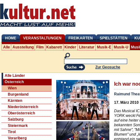
HOME
VERANSTALTUNGEN
FREIKARTEN
SPIELSTÄTTEN
KU
Alle
Ausstellung
Film
Kabarett
Kinder
Literatur
Musik-E
Musik-U
Musi
Zur Geosuche
Alle Länder
Österreich
Ich war no
Wien
Raimund Thea
Burgenland
Kärnten
17. März 2010 
Niederösterreich
Das Musical 
Oberösterreich
YORK weckt Fe
Salzburg
auf eine heite
bekannten Song
Steiermark
mit Sahne", "Mi
Tirol
Blumen" und „I
Vorarlberg
entstand ein s