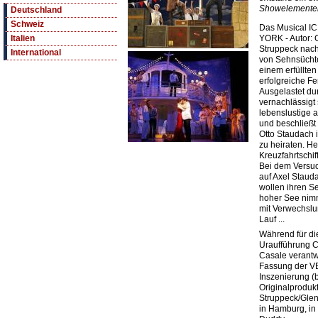
Showelemente
Deutschland
Schweiz
Das Musical 
YORK - Autor: G
Italien
Struppeck nach 
International
von Sehnsücht
einem erfüllten
erfolgreiche F
Ausgelastet du
vernachlässigt 
lebenslustige 
und beschließt
Otto Staudach i
zu heiraten. He
Kreuzfahrtschiff
Bei dem Versuch,
auf Axel Staud
wollen ihren Se
hoher See nimm
mit Verwechslu
Lauf ...
Während für d
Uraufführung C
Casale verantw
Fassung der V
Inszenierung (
Originalprodukt
Struppeck/Glen
in Hamburg, i