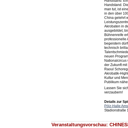
Handstand. Ein 
Handstand. Die
man tut, ist ei
in den über 10
China gelehrt 
Leistungszent
Akrobaten in d
ausgebildet, bi
Bühnenreife er
professionelle 
begeistern dür
technisch brill
Talentschmieden
neuen Program
Nationalcircus 
der Zukunft mi
Raoul Schoreg
Akrobatik-High
Kultur und Men
Publikum näher
Lassen Sie si
verzaubern!
Details zur Spi
Pölz-Halle Ams
Stadionstraße 
Veranstaltungsvorschau: CHINE