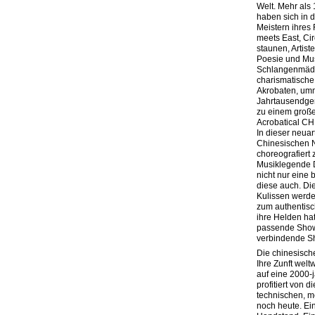
Welt. Mehr als
haben sich in 
Meistern ihres
meets East, Circ
staunen, Artist
Poesie und Mu
Schlangenmädc
charismatische
Akrobaten, umm
Jahrtausendgen
zu einem große
Acrobatical C
In dieser neua
Chinesischen N
choreografiert z
Musiklegende D
nicht nur eine
diese auch. Die
Kulissen werden
zum authentisc
ihre Helden hat
passende Show.
verbindende Sh
Die chinesisch
Ihre Zunft welt
auf eine 2000-
profitiert von
technischen, m
noch heute. Ein