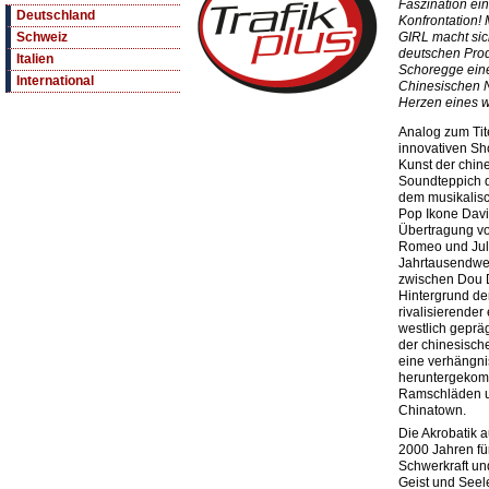
Faszination ein
Deutschland
Konfrontation!
GIRL macht sic
Schweiz
deutschen Pro
Italien
Schoregge eine
International
Chinesischen N
Herzen eines w
Analog zum Tite
innovativen Sh
Kunst der chin
Soundteppich d
dem musikalis
Pop Ikone Davi
Übertragung v
Romeo und Juli
Jahrtausendwe
zwischen Dou D
Hintergrund de
rivalisierender
westlich gepräg
der chinesisch
eine verhängni
heruntergekom
Ramschläden u
Chinatown.
Die Akrobatik a
2000 Jahren fü
Schwerkraft und
Geist und Seele