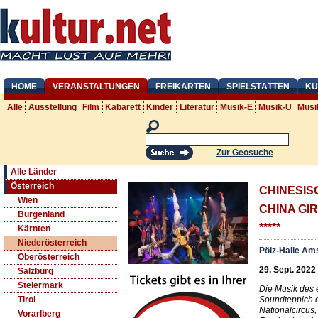
HOME
VERANSTALTUNGEN
FREIKARTEN
SPIELSTÄTTEN
KU
Alle
Ausstellung
Film
Kabarett
Kinder
Literatur
Musik-E
Musik-U
Musi
Zur Geosuche
Alle Länder
Österreich
CHINESIS
Wien
CHINA GIR
Burgenland
*****
Kärnten
Niederösterreich
Pölz-Halle Am
Oberösterreich
29. Sept. 2022
Salzburg
Steiermark
Die Musik des 
Soundteppich 
Tirol
Nationalcircus,
Vorarlberg