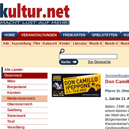
HOME
VERANSTALTUNGEN
FREIKARTEN
SPIELSTÄTTEN
KU
Alle
Ausstellung
Film
Kabarett
Kinder
Literatur
Musik-E
Musik-U
Musi
Zur Geosuche
Alle Länder
Österreich
Sommertheater
Wien
Don Camil
Burgenland
Pfarre St. Oth
Kärnten
Niederösterreich
1. Juli bis 13.
Oberösterreich
Italien, 1946: 
Salzburg
einem kleinen 
der Wahl des 
Steiermark
Bürgermeister 
Tirol
Klassenkampf d
Vorarlberg
Großgrundbesitz