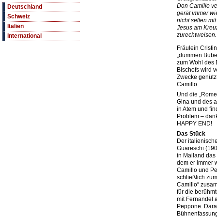
Don Camillo ve
Deutschland
gerät immer wie
Schweiz
nicht selten mi
Italien
Jesus am Kreuz
zurechtweisen.
International
Fräulein Cristin
„dummen Buben“
zum Wohl des D
Bischofs wird 
Zwecke genützt
Camillo.
Und die „Romeo
Gina und des a
in Atem und fi
Problem – dan
HAPPY END!
Das Stück
Der italienisch
Guareschi (19
in Mailand das 
dem er immer 
Camillo und Pe
schließlich z
Camillo“ zusam
für die berühm
mit Fernandel 
Peppone. Darau
Bühnenfassung