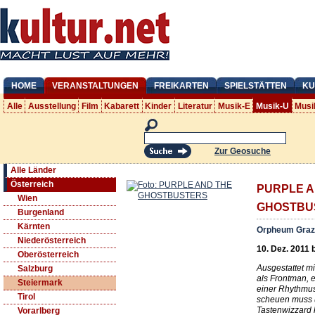
HOME
VERANSTALTUNGEN
FREIKARTEN
SPIELSTÄTTEN
KU
Alle
Ausstellung
Film
Kabarett
Kinder
Literatur
Musik-E
Musik-U
Musi
Zur Geosuche
Alle Länder
Österreich
PURPLE A
Wien
GHOSTBU
Burgenland
Kärnten
Orpheum Graz
Niederösterreich
10. Dez. 2011 
Oberösterreich
Ausgestattet m
Salzburg
als Frontman, 
Steiermark
einer Rhythmus
Tirol
scheuen muss u
Tastenwizzard
Vorarlberg