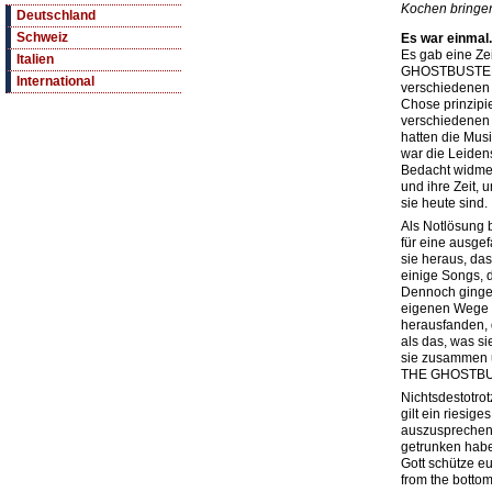
Kochen bringe
Deutschland
Schweiz
Es war einmal.
Es gab eine Z
Italien
GHOSTBUSTERS.
International
verschiedenen 
Chose prinzipie
verschiedenen
hatten die Mus
war die Leidens
Bedacht widmet
und ihre Zeit, 
sie heute sind.
Als Notlösung 
für eine ausge
sie heraus, da
einige Songs, d
Dennoch gingen
eigenen Wege m
herausfanden,
als das, was s
sie zusammen 
THE GHOSTBU
Nichtsdestotro
gilt ein riesig
auszusprechen,
getrunken habe
Gott schütze e
from the bottom