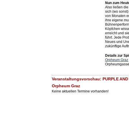
Nun zum Heute
Also ließen die
sich (wo sonst
von Monaten ent
ihre eigene mu
Bühnenperforma
Köpfchen wiss
erreicht und s
führt. Jede Pro
Neues und Uner
zukünftige Auft
Details zur Spi
Orpheum Graz
Orpheumgasse 
Veranstaltungsvorschau: PURPLE AN
Orpheum Graz
Keine aktuellen Termine vorhanden!