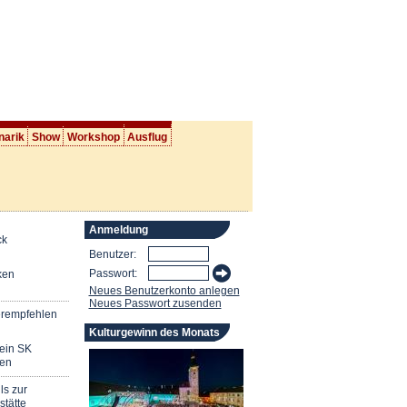
narik
Show
Workshop
Ausflug
Anmeldung
ck
Benutzer:
Passwort:
ken
Neues Benutzerkonto anlegen
Neues Passwort zusenden
erempfehlen
Kulturgewinn des Monats
mein SK
en
ls zur
stätte