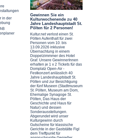
ere
nstaltungen
Gewinnen Sie ein
r in der
Kulturwochenende zu 40
ebung
Jahre Landeshauptstadt St.
Pölten für 2 Personen!
chB
enplaner
Kultur.net verlost einen St.
Pölten Aufenthalt für zwei
Personen vom 10. bis
13.09.2026 inklusive
Übernachtung in einem
Doppelzimmmer des Hotel
Graf. Unsere GewinnerInnen
erhalten je 1 x 2 Tickets für das
Domplatz Open-Air -
Festkonzert anlässlich 40
Jahre Landeshauptstadt St.
Pölten und zur Besichtigung
der fünf Museen (Stadtmuseum
St. Pölten, Museum am Dom,
Ehemalige Synagoge St.
Pölten, Das Haus der
Geschichte und Haus für
Natur) und dessen
Sonderausstellungen.
Abgerundet wird unser
Kulturgewinn durch
Gutscheine für klassische
Gerichte in der Gaststätte Figl
dem Treffpunkt für
anspruchsvolle Genießer.