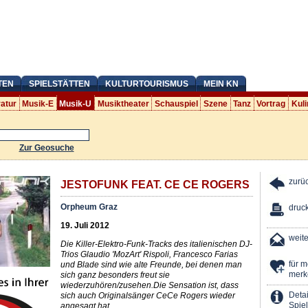
TEN
SPIELSTÄTTEN
KULTURTOURISMUS
MEIN KN
ratur
Musik-E
Musik-U
Musiktheater
Schauspiel
Szene
Tanz
Vortrag
Kuli
Zur Geosuche
zurü
JESTOFUNK FEAT. CE CE ROGERS
Orpheum Graz
druc
19. Juli 2012
weit
Die Killer-Elektro-Funk-Tracks des italienischen DJ-
Trios Glaudio 'MozArt' Rispoli, Francesco Farias
für 
und Blade sind wie alte Freunde, bei denen man
merk
sich ganz besonders freut sie
wiederzuhören/zusehen.Die Sensation ist, dass
Detai
sich auch Originalsänger CeCe Rogers wieder
Spiel
angesagt hat.