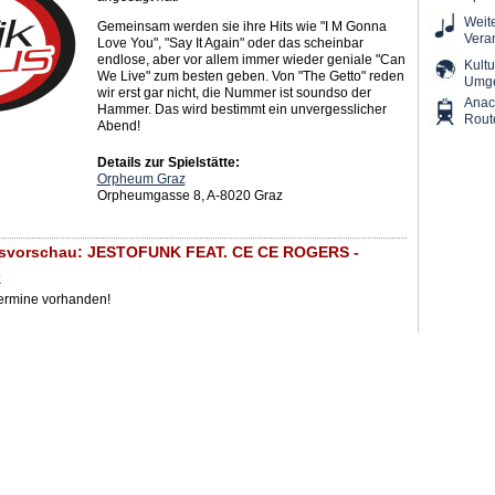
Weit
Gemeinsam werden sie ihre Hits wie "I M Gonna
Vera
Love You", "Say It Again" oder das scheinbar
endlose, aber vor allem immer wieder geniale "Can
Kultu
We Live" zum besten geben. Von "The Getto" reden
Umg
wir erst gar nicht, die Nummer ist soundso der
Ana
Hammer. Das wird bestimmt ein unvergesslicher
Rout
Abend!
Details zur Spielstätte:
Orpheum Graz
Orpheumgasse 8, A-8020 Graz
gsvorschau: JESTOFUNK FEAT. CE CE ROGERS -
z
Termine vorhanden!