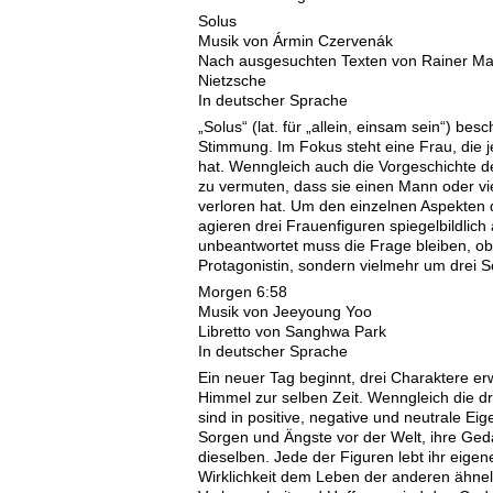
Solus
Musik von Ármin Czervenák
Nach ausgesuchten Texten von Rainer Mari
Nietzsche
In deutscher Sprache
„Solus“ (lat. für „allein, einsam sein“) bes
Stimmung. Im Fokus steht eine Frau, die 
hat. Wenngleich auch die Vorgeschichte de
zu vermuten, dass sie einen Mann oder viel
verloren hat. Um den einzelnen Aspekten 
agieren drei Frauenfiguren spiegelbildlic
unbeantwortet muss die Frage bleiben, ob 
Protagonistin, sondern vielmehr um drei S
Morgen 6:58
Musik von Jeeyoung Yoo
Libretto von Sanghwa Park
In deutscher Sprache
Ein neuer Tag beginnt, drei Charaktere 
Himmel zur selben Zeit. Wenngleich die dr
sind in positive, negative und neutrale Ei
Sorgen und Ängste vor der Welt, ihre Ge
dieselben. Jede der Figuren lebt ihr eige
Wirklichkeit dem Leben der anderen ähnel