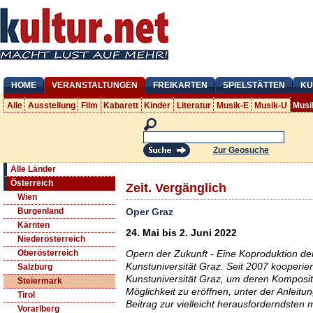
HOME
VERANSTALTUNGEN
FREIKARTEN
SPIELSTÄTTEN
KU
Alle
Ausstellung
Film
Kabarett
Kinder
Literatur
Musik-E
Musik-U
Musi
Zur Geosuche
Alle Länder
Österreich
Zeit. Vergänglich
Wien
Oper Graz
Burgenland
Kärnten
24. Mai bis 2. Juni 2022
Niederösterreich
Opern der Zukunft - Eine Koproduktion de
Oberösterreich
Kunstuniversität Graz. Seit 2007 kooperie
Salzburg
Kunstuniversität Graz, um deren Komposit
Steiermark
Möglichkeit zu eröffnen, unter der Anleitu
Tirol
Beitrag zur vielleicht herausforderndsten 
Vorarlberg