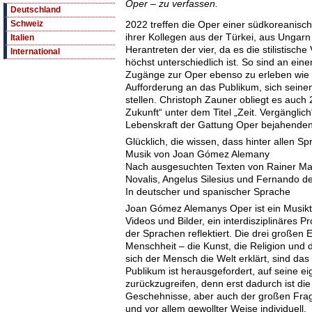
Oper – zu verfassen.
Deutschland
2022 treffen die Oper einer südkoreanisc
Schweiz
ihrer Kollegen aus der Türkei, aus Ungar
Italien
Herantreten der vier, da es die stilistische
International
höchst unterschiedlich ist. So sind an ein
Zugänge zur Oper ebenso zu erleben wie ei
Aufforderung an das Publikum, sich seine
stellen. Christoph Zauner obliegt es auch
Zukunft“ unter dem Titel „Zeit. Vergängli
Lebenskraft der Gattung Oper bejahenden
Glücklich, die wissen, dass hinter allen S
Musik von Joan Gómez Alemany
Nach ausgesuchten Texten von Rainer Maria
Novalis, Angelus Silesius und Fernando de
In deutscher und spanischer Sprache
Joan Gómez Alemanys Oper ist ein Musikt
Videos und Bilder, ein interdisziplinäres P
der Sprachen reflektiert. Die drei großen
Menschheit – die Kunst, die Religion und d
sich der Mensch die Welt erklärt, sind d
Publikum ist herausgefordert, auf seine 
zurückzugreifen, denn erst dadurch ist di
Geschehnisse, aber auch der großen Fra
und vor allem gewollter Weise individuell.