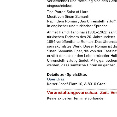
Verlassenheit und Hoffnung sind den Geda
eingeschrieben.
The Patron Saint of Liars
Musik von Sinan Samanli
Nach dem Roman „Das Uhrenstellinstitut“
In englischer und türkischer Sprache
Ahmet Hamdi Tanpınar (1901–1962) zählt
türkischen Dichtern des 20. Jahrhunderts.
1954 veröffentlichte Roman „Das Uhrenstelli
sein skurrilstes Werk. Dieser Roman ist die
Sinan Samanlis Oper, die von der Faszinat
erzählt der, als er den Lebenskünstler Hal
Uhrenstellinstitut gründet. Mit gigantisch
werden, dass sämtliche Uhren im ganzen L
Details zur Spielstätte:
Oper Graz
Kaiser-Josef-Platz 10, A-8010 Graz
Veranstaltungsvorschau: Zeit. Ve
Keine aktuellen Termine vorhanden!