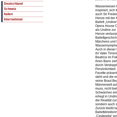
Deutschland
Wasserwesen h
Schweiz
inspiriert, sic
auch Sir Frede
Italien
Henze mit der 
International
Ballett „Undin
Opera House C
als Undine zur
Henze verlassen
Ballettgeschic
Märchens und 
Wassernymphe
Auch in dieser
ihr Vater Tirre
Beatrice im Fo
ihren Bann ziehe
durch Verdoppl
Persönlichkeit
Facette präsen
steht und die 
seine Braut Bea
Männerwelt auf
muss, nicht bie
Schwächen ein
erliegt in Undin
die Realität zur
sondern auch s
Zurück bleibt 
Ballettdirektor
„Cinderella“ er