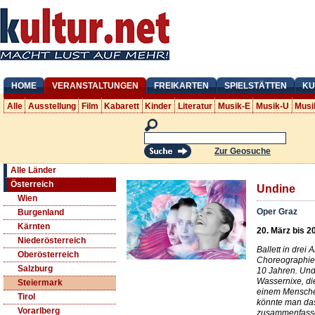
HOME
VERANSTALTUNGEN
FREIKARTEN
SPIELSTÄTTEN
KU
Alle
Ausstellung
Film
Kabarett
Kinder
Literatur
Musik-E
Musik-U
Musi
Zur Geosuche
Alle Länder
Österreich
Undine
Wien
Oper Graz
Burgenland
Kärnten
20. März bis 2
Niederösterreich
Ballett in drei
Oberösterreich
Choreographie 
Salzburg
10 Jahren. Undi
Wassernixe, die
Steiermark
einem Mensche
Tirol
könnte man da
Vorarlberg
zusammenfass