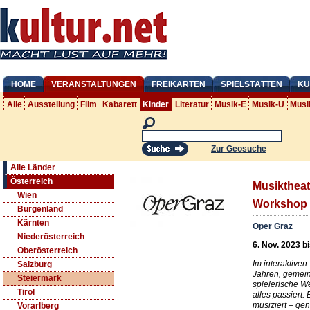
HOME
VERANSTALTUNGEN
FREIKARTEN
SPIELSTÄTTEN
KU
Alle
Ausstellung
Film
Kabarett
Kinder
Literatur
Musik-E
Musik-U
Musi
Zur Geosuche
Alle Länder
Österreich
Musikthea
Wien
Workshop -
Burgenland
Kärnten
Oper Graz
Niederösterreich
6. Nov. 2023 bi
Oberösterreich
Im interaktive
Salzburg
Jahren, gemein
Steiermark
spielerische W
Tirol
alles passiert:
musiziert – ge
Vorarlberg