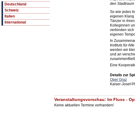
den Stadtraum m
Deutschland
Schweiz
So wie jedes I
eigenen Klang 
Italien
Tänzer in ihren
International
Kolleginnen un
verbinden sich
eigenen Tempo
In Zusammenarb
Instituts für A
werden wir kle
und an verschi
zusammenfließ
Eine Kooperatio
Details zur Spi
Oper Graz
Kaiser-Josef-P
Veranstaltungsvorschau: Im Fluss - Op
Keine aktuellen Termine vorhanden!