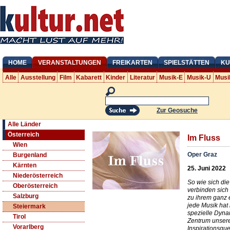
HOME
VERANSTALTUNGEN
FREIKARTEN
SPIELSTÄTTEN
KU
Alle
Ausstellung
Film
Kabarett
Kinder
Literatur
Musik-E
Musik-U
Musi
Zur Geosuche
Alle Länder
Österreich
Im Fluss
Wien
Oper Graz
Burgenland
Kärnten
25. Juni 2022
Niederösterreich
So wie sich die
Oberösterreich
verbinden sich
Salzburg
zu ihrem ganz
jede Musik hat 
Steiermark
spezielle Dynam
Tirol
Zentrum unsere
Vorarlberg
Inspirationsqu