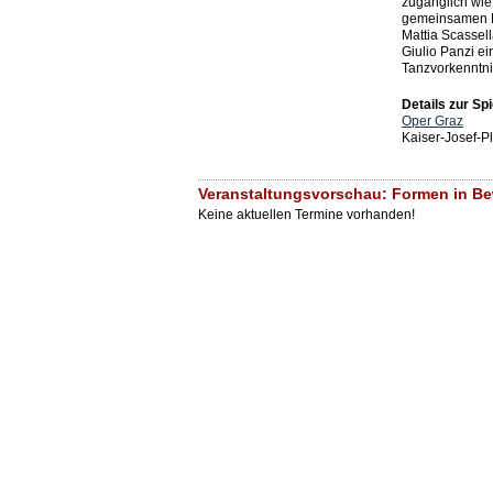
zugänglich wie 
gemeinsamen Le
Mattia Scassell
Giulio Panzi e
Tanzvorkenntnis
Details zur Spi
Oper Graz
Kaiser-Josef-P
Veranstaltungsvorschau: Formen in B
Keine aktuellen Termine vorhanden!