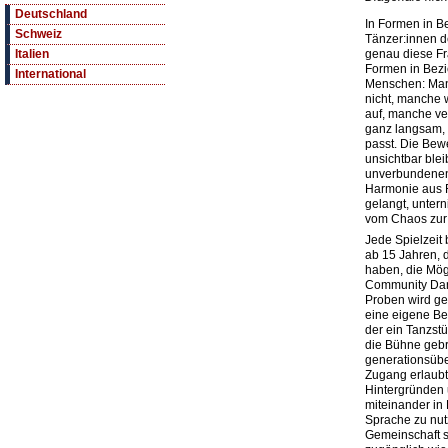
Deutschland
In Formen in 
Schweiz
Tänzer:innen 
genau diese Fra
Italien
Formen in Bez
International
Menschen: Man
nicht, manche 
auf, manche ve
ganz langsam, 
passt. Die Bew
unsichtbar blei
unverbundenen
Harmonie aus 
gelangt, unter
vom Chaos zur
Jede Spielzeit
ab 15 Jahren,
haben, die Mög
Community Dan
Proben wird ge
eine eigene Be
der ein Tanzstü
die Bühne gebr
generationsübe
Zugang erlaubt
Hintergründen 
miteinander in 
Sprache zu nut
Gemeinschaft st