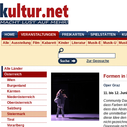
HOME
VERANSTALTUNGEN
FREIKARTEN
SPIELSTÄTTEN
KU
Alle
Ausstellung
Film
Kabarett
Kinder
Literatur
Musik-E
Musik-U
Musi
Zur Geosuche
Alle Länder
Österreich
Formen in
Wien
Oper Graz
Burgenland
Kärnten
11. bis 12. Jun
Niederösterreich
Community Danc
Oberösterreich
dass Farben k
Salzburg
dass das Abstra
die unmittelbar
Steiermark
diese Idee den
Tirol
nicht gezeichn
Vorarlberg
Diagonale nich