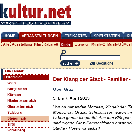
HOME
VERANSTALTUNGEN
FREIKARTEN
SPIELSTÄTTEN
KU
Alle
Ausstellung
Film
Kabarett
Kinder
Literatur
Musik-E
Musik-U
Musi
Zur Geosuche
Alle Länder
Österreich
Der Klang der Stadt - Familien
Wien
Oper Graz
Burgenland
Kärnten
3. bis 7. April 2019
Niederösterreich
Von brummenden Motoren, klingelnden Te
Oberösterreich
Menschen. Grazer Schulklassen waren unt
Salzburg
haben genau hingehört. Aus den Klängen,
Steiermark
sind eigene Graz-Kompositionen entstand
Tirol
Städte? Hören wir selbst!
Vorarlberg