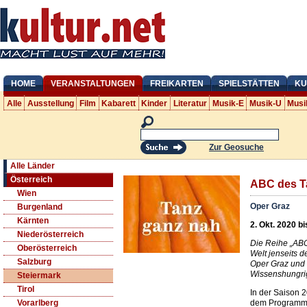
HOME
VERANSTALTUNGEN
FREIKARTEN
SPIELSTÄTTEN
KU
Alle
Ausstellung
Film
Kabarett
Kinder
Literatur
Musik-E
Musik-U
Musi
Zur Geosuche
Alle Länder
Österreich
ABC des T
Wien
Oper Graz
Burgenland
Kärnten
2. Okt. 2020 b
Niederösterreich
Die Reihe „ABC 
Oberösterreich
Welt jenseits d
Salzburg
Oper Graz und 
Wissenshungri
Steiermark
Tirol
In der Saison 
dem Programm
Vorarlberg