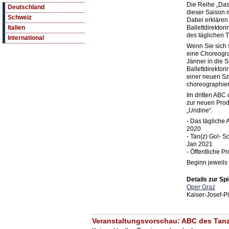
Die Reihe „Das 
Deutschland
dieser Saison m
Schweiz
Dabei erklären
Ballettdirektor
Italien
des täglichen Tr
International
Wenn Sie sich 
eine Choreogra
Jänner in die 
Ballettdirektori
einer neuen Sz
choreographie
Im dritten ABC
zur neuen Prod
„Undine“.
- Das tägliche 
2020
- Tan(z) Go!- S
Jan 2021
- Öffentliche P
Beginn jeweils
Details zur Spi
Oper Graz
Kaiser-Josef-P
Veranstaltungsvorschau: ABC des Tanz