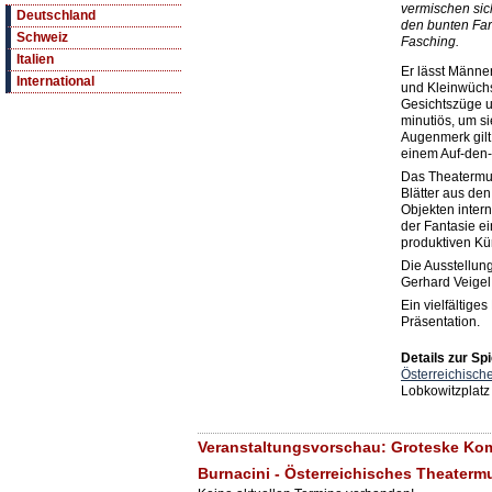
vermischen sich
Deutschland
den bunten Fa
Schweiz
Fasching.
Italien
Er lässt Männe
International
und Kleinwüchs
Gesichtszüge u
minutiös, um si
Augenmerk gilt
einem Auf-den-K
Das Theatermu
Blätter aus d
Objekten inter
der Fantasie e
produktiven Kün
Die Ausstellung
Gerhard Veigel 
Ein vielfältig
Präsentation.
Details zur Spi
Österreichisc
Lobkowitzplatz
Veranstaltungsvorschau: Groteske Ko
Burnacini - Österreichisches Theater