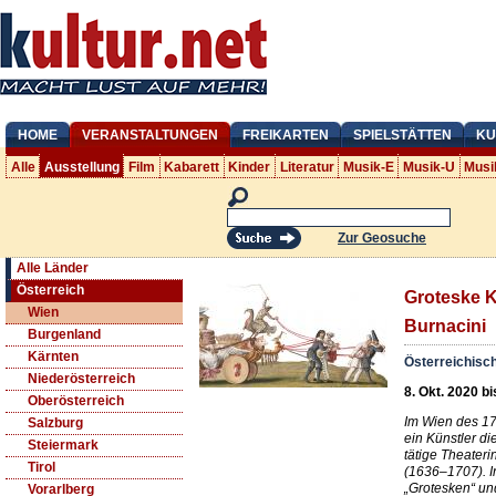
HOME
VERANSTALTUNGEN
FREIKARTEN
SPIELSTÄTTEN
KU
Alle
Ausstellung
Film
Kabarett
Kinder
Literatur
Musik-E
Musik-U
Musi
Zur Geosuche
Alle Länder
Österreich
Groteske 
Wien
Burnacini
Burgenland
Kärnten
Österreichis
Niederösterreich
8. Okt. 2020 bi
Oberösterreich
Im Wien des 17
Salzburg
ein Künstler di
Steiermark
tätige Theateri
Tirol
(1636–1707). I
„Grotesken“ un
Vorarlberg