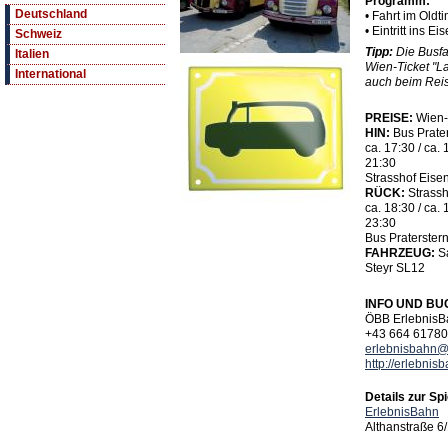
Programm:
Deutschland
• Fahrt im Oldt
• Eintritt ins
Schweiz
Tipp:
Die Busfa
Italien
Wien-Ticket "L
International
auch beim Reise
PREISE:
Wien-
HIN:
Bus Prater
ca. 17:30 / ca. 
21:30
Strasshof Eis
RÜCK:
Strass
ca. 18:30 / ca. 
23:30
Bus Praterstern
FAHRZEUG:
Sa
Steyr SL12
INFO UND B
ÖBB ErlebnisB
+43 664 6178
erlebnisbahn@
http://erlebnis
Details zur Spi
ErlebnisBahn
Althanstraße 6