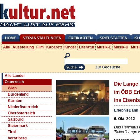
HOME
VERANSTALTUNGEN
FREIKARTEN
SPIELSTÄTTEN
KU
Alle
Ausstellung
Film
Kabarett
Kinder
Literatur
Musik-E
Musik-U
Musi
Zur Geosuche
Alle Länder
Österreich
Die Lange 
Wien
im ÖBB Er
Burgenland
ins Eisen
Kärnten
Niederösterreich
ErlebnisBahn
Oberösterreich
6. Okt. 2012
Salzburg
Steiermark
Das Heizhaus b
Ticket "Lange 
Tirol
Vorarlberg