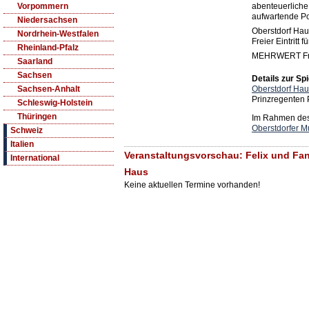
abenteuerliche
Vorpommern
aufwartende Po
Niedersachsen
Oberstdorf Haus
Nordrhein-Westfalen
Freier Eintritt 
Rheinland-Pfalz
MEHRWERT Frei
Saarland
Sachsen
Details zur Spi
Oberstdorf Ha
Sachsen-Anhalt
Prinzregenten 
Schleswig-Holstein
Thüringen
Im Rahmen des 
Oberstdorfer 
Schweiz
Italien
Veranstaltungsvorschau: Felix und Fan
International
Haus
Keine aktuellen Termine vorhanden!