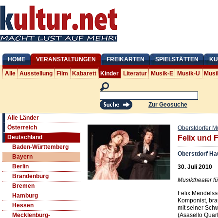
HOME
VERANSTALTUNGEN
FREIKARTEN
SPIELSTÄTTEN
KU
Alle
Ausstellung
Film
Kabarett
Kinder
Literatur
Musik-E
Musik-U
Musi
Zur Geosuche
Alle Länder
Österreich
Oberstdorfer 
Deutschland
Felix und 
Baden-Württemberg
Oberstdorf Ha
Bayern
Berlin
30. Juli 2010
Brandenburg
Musiktheater fü
Bremen
Felix Mendelss
Hamburg
Komponist, br
Hessen
mit seiner Sch
(Asasello Quart
Mecklenburg-