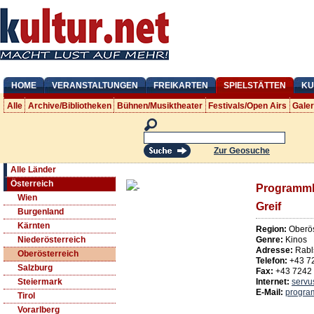
HOME
VERANSTALTUNGEN
FREIKARTEN
SPIELSTÄTTEN
KU
Alle
Archive/Bibliotheken
Bühnen/Musiktheater
Festivals/Open Airs
Gale
Zur Geosuche
Alle Länder
Österreich
Programmki
Wien
Greif
Burgenland
Kärnten
Region:
Oberös
Genre:
Kinos
Niederösterreich
Adresse:
Rabl
Oberösterreich
Telefon:
+43 7
Salzburg
Fax:
+43 7242
Internet:
servu
Steiermark
E-Mail:
progra
Tirol
Vorarlberg