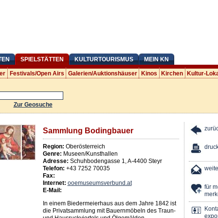
TEN
SPIELSTÄTTEN
KULTURTOURISMUS
MEIN KN
er
Festivals/Open Airs
Galerien/Auktionshäuser
Kinos
Kirchen
Kultur-Lok
Zur Geosuche
zurü
Sammlung Bodingbauer
Region:
Oberösterreich
druc
Genre:
Museen/Kunsthallen
Adresse:
Schuhbodengasse 1
,
A
-
4400
Steyr
Telefon:
+43 7252 70035
weit
Fax:
Internet:
ooemuseumsverbund.at
für 
E-Mail:
merk
In einem Biedermeierhaus aus dem Jahre 1842 ist
Kont
die Privatsammlung mit Bauernmöbeln des Traun-
expor