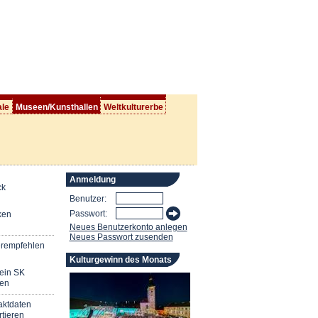
ale
Museen/Kunsthallen
Weltkulturerbe
Anmeldung
ck
Benutzer:
Passwort:
ken
Neues Benutzerkonto anlegen
Neues Passwort zusenden
erempfehlen
Kulturgewinn des Monats
mein SK
en
aktdaten
tieren