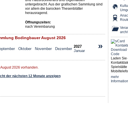
und Hausruckviertels und Ölgemälden
untergebracht. Aus der grafischen Sammlung sind
Kultu
vor allem die barocken Thesenblätter
Umg
herausragend.
Ana
Rout
Öffnungszeiten:
nach Vereinbarung
Veran
archi
mlung Bodingbauer August 2026
»
2027
eptember
Oktober
November
Dezember
Januar
Laden Sie 
Kontaktdat
Spielstätte 
r August 2026 vorhanden.
Mobiltelefo
ht der nächsten 12 Monate anzeigen
mehr
Informatio