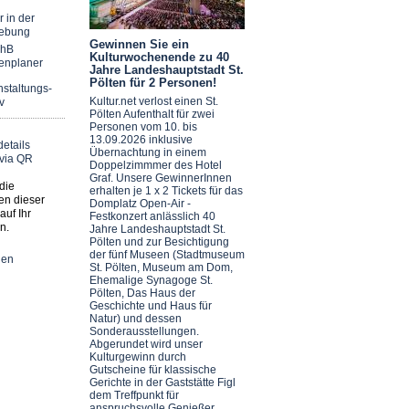
r in der
ebung
Gewinnen Sie ein
chB
Kulturwochenende zu 40
enplaner
Jahre Landeshauptstadt St.
Pölten für 2 Personen!
staltungs-
Kultur.net verlost einen St.
v
Pölten Aufenthalt für zwei
Personen vom 10. bis
13.09.2026 inklusive
Übernachtung in einem
Doppelzimmmer des Hotel
Graf. Unsere GewinnerInnen
die
erhalten je 1 x 2 Tickets für das
en dieser
Domplatz Open-Air -
auf Ihr
Festkonzert anlässlich 40
n.
Jahre Landeshauptstadt St.
Pölten und zur Besichtigung
der fünf Museen (Stadtmuseum
nen
St. Pölten, Museum am Dom,
Ehemalige Synagoge St.
Pölten, Das Haus der
Geschichte und Haus für
Natur) und dessen
Sonderausstellungen.
Abgerundet wird unser
Kulturgewinn durch
Gutscheine für klassische
Gerichte in der Gaststätte Figl
dem Treffpunkt für
anspruchsvolle Genießer.