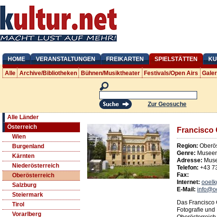
HOME
VERANSTALTUNGEN
FREIKARTEN
SPIELSTÄTTEN
KU
Alle
Archive/Bibliotheken
Bühnen/Musiktheater
Festivals/Open Airs
Gale
Zur Geosuche
Alle Länder
Österreich
Francisco 
Wien
Region:
Oberös
Burgenland
Genre:
Museen
Kärnten
Adresse:
Muse
Niederösterreich
Telefon:
+43 7
Fax:
Oberösterreich
Internet:
ooelk
Salzburg
E-Mail:
info@oo
Steiermark
Das Francisco 
Tirol
Fotografie und
Vorarlberg