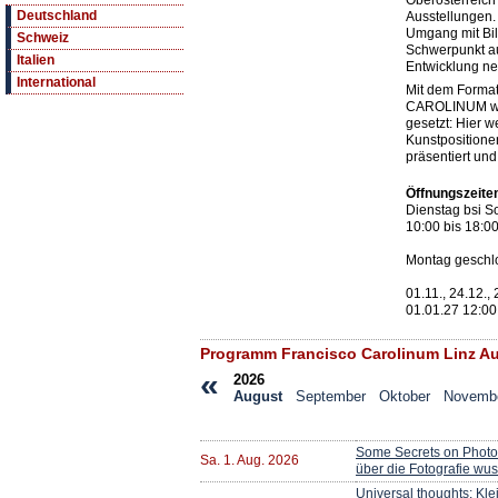
Oberösterreich
Deutschland
Ausstellungen. 
Umgang mit Bi
Schweiz
Schwerpunkt au
Italien
Entwicklung ne
International
Mit dem Forma
CAROLINUM wird
gesetzt: Hier 
Kunstpositione
präsentiert und
Öffnungszeite
Dienstag bsi S
10:00 bis 18:0
Montag geschlo
01.11., 24.12.,
01.01.27 12:00
Programm Francisco Carolinum Linz A
«
2026
August
September
Oktober
Novemb
Some Secrets on Photo
Sa. 1. Aug. 2026
über die Fotografie wu
Universal thoughts: Kl