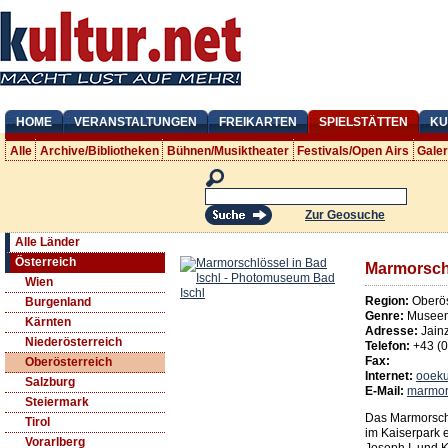
HOME
VERANSTALTUNGEN
FREIKARTEN
SPIELSTÄTTEN
KU
Alle
Archive/Bibliotheken
Bühnen/Musiktheater
Festivals/Open Airs
Gale
Zur Geosuche
Alle Länder
Österreich
Marmorschl
Wien
Region:
Oberös
Burgenland
Genre:
Museen
Kärnten
Adresse:
Jain
Niederösterreich
Telefon:
+43 (
Fax:
Oberösterreich
Internet:
ooekul
Salzburg
E-Mail:
marmor
Steiermark
Das Marmorschl
Tirol
im Kaiserpark e
Vorarlberg