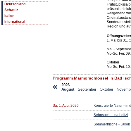
Joseph I. und K
Deutschland
Frühstückssalo
präsentiert sic
Schweiz
weitgehend wie
Italien
Originalzustan
International
Sonderausstel
Region und au
Öffnungszeite
1. Mai bis 31. 
Mai - Septemb
Mo-So, Fei: 09
Oktober
Mo-So, Fei: 10
Programm Marmorschlössel in Bad Isch
«
2026
August
September
Oktober
Novemb
Sa. 1. Aug. 2026
Konstruierte Natur - in
Sehnsucht - Ina Loitzl
Sommerfrische - Jakob