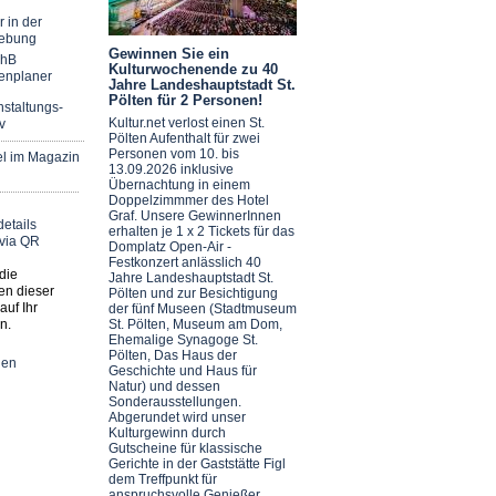
r in der
ebung
Gewinnen Sie ein
chB
Kulturwochenende zu 40
enplaner
Jahre Landeshauptstadt St.
Pölten für 2 Personen!
staltungs-
Kultur.net verlost einen St.
v
Pölten Aufenthalt für zwei
Personen vom 10. bis
el im Magazin
13.09.2026 inklusive
Übernachtung in einem
Doppelzimmmer des Hotel
Graf. Unsere GewinnerInnen
erhalten je 1 x 2 Tickets für das
Domplatz Open-Air -
Festkonzert anlässlich 40
die
Jahre Landeshauptstadt St.
en dieser
Pölten und zur Besichtigung
auf Ihr
der fünf Museen (Stadtmuseum
n.
St. Pölten, Museum am Dom,
Ehemalige Synagoge St.
Pölten, Das Haus der
nen
Geschichte und Haus für
Natur) und dessen
Sonderausstellungen.
Abgerundet wird unser
Kulturgewinn durch
Gutscheine für klassische
Gerichte in der Gaststätte Figl
dem Treffpunkt für
anspruchsvolle Genießer.