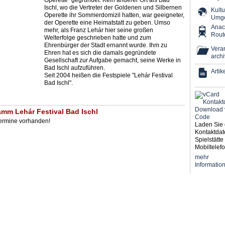
Operette" gegründet. Kein anderer Ort als Bad
Ischl, wo die Vertreter der Goldenen und Silbernen
Kultu
Operette ihr Sommerdomizil hatten, war geeigneter,
Umg
der Operette eine Heimatstatt zu geben. Umso
Ana
mehr, als Franz Lehár hier seine großen
Rout
Welterfolge geschrieben hatte und zum
Ehrenbürger der Stadt ernannt wurde. Ihm zu
Veran
Ehren hat es sich die damals gegründete
archi
Gesellschaft zur Aufgabe gemacht, seine Werke in
Bad Ischl aufzuführen.
Artik
Seit 2004 heißen die Festspiele "Lehár Festival
Bad Ischl".
amm Lehár Festival Bad Ischl
Termine vorhanden!
Laden Sie 
Kontaktdat
Spielstätte 
Mobiltelefo
mehr
Informatio