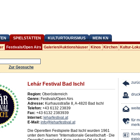
TEN
SPIELSTÄTTEN
KULTURTOURISMUS
MEIN KN
er
Festivals/Open Airs
Galerien/Auktionshäuser
Kinos
Kirchen
Kultur-Lok
Zur Geosuche
zurü
Lehár Festival Bad Ischl
Region:
Oberösterreich
druc
Genre:
Festivals/Open Airs
Adresse:
Kurhausstraße 8
,
A
-
4820
Bad Ischl
Telefon:
+43 6132 23839
weit
Fax:
+43 6132 2383939
Internet:
leharfestival.at
für 
E-Mail:
info@leharfestival.at
merk
Die Operetten Festspiele Bad Ischl wurden 1961
Kont
unter dem Namen "Internationale Gesellschaft - Die
expor