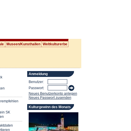
ale
Museen/Kunsthallen
Weltkulturerbe
Anmeldung
ck
Benutzer:
Passwort:
ken
Neues Benutzerkonto anlegen
Neues Passwort zusenden
erempfehlen
Kulturgewinn des Monats
mein SK
en
aktdaten
tieren