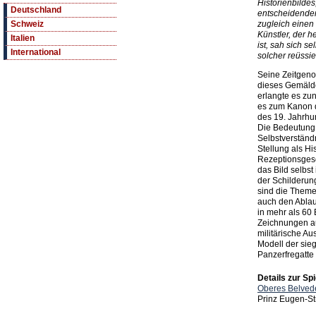
Historienbildes
Deutschland
entscheidenden
zugleich einen
Schweiz
Künstler, der h
Italien
ist, sah sich se
International
solcher reüssie
Seine Zeitgeno
dieses Gemäld
erlangte es zu
es zum Kanon 
des 19. Jahrhu
Die Bedeutung 
Selbstverständ
Stellung als Hi
Rezeptionsgesc
das Bild selbst
der Schilderun
sind die Theme
auch den Ablauf
in mehr als 6
Zeichnungen au
militärische A
Modell der sie
Panzerfregatte
Details zur Spi
Oberes Belved
Prinz Eugen-St