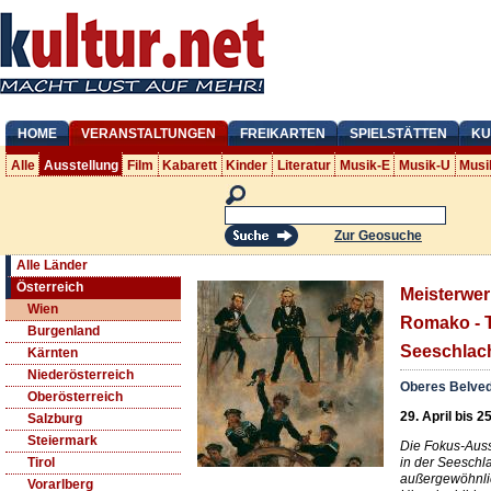
HOME
VERANSTALTUNGEN
FREIKARTEN
SPIELSTÄTTEN
KU
Alle
Ausstellung
Film
Kabarett
Kinder
Literatur
Musik-E
Musik-U
Musi
Zur Geosuche
Alle Länder
Österreich
Meisterwer
Wien
Romako - T
Burgenland
Seeschlach
Kärnten
Niederösterreich
Oberes Belve
Oberösterreich
29. April bis 2
Salzburg
Steiermark
Die Fokus-Auss
in der Seeschla
Tirol
außergewöhnli
Vorarlberg