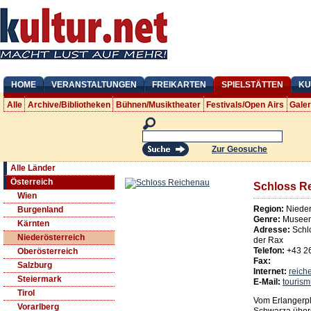
HOME
VERANSTALTUNGEN
FREIKARTEN
SPIELSTÄTTEN
KU
Alle
Archive/Bibliotheken
Bühnen/Musiktheater
Festivals/Open Airs
Gale
Zur Geosuche
Alle Länder
Österreich
Schloss R
Wien
Region:
Nieder
Burgenland
Genre:
Museen
Kärnten
Adresse:
Schl
Niederösterreich
der Rax
Telefon:
+43 2
Oberösterreich
Fax:
Salzburg
Internet:
reich
Steiermark
E-Mail:
touris
Tirol
Vom Erlangerpl
Vorarlberg