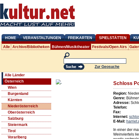
HOME
VERANSTALTUNGEN
FREIKARTEN
SPIELSTÄTTEN
KU
Alle
Archive/Bibliotheken
Bühnen/Musiktheater
Festivals/Open Airs
Gale
Zur Geosuche
Alle Länder
Österreich
Schloss P
Wien
Region:
Nieder
Burgenland
Genre:
Bühnen/
Kärnten
Adresse:
Schl
Niederösterreich
Telefon:
Fax:
Oberösterreich
Internet:
schlo
Salzburg
E-Mail:
harrie
Steiermark
In einer der m
Tirol
Weinviertels l
Vorarlberg