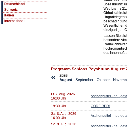
wurde erstmals
Deutschland
Bozesbrunn” ur
Weg bis ins 21.
Schweiz
Obhut zahlreich
Italien
Ungarkriegen w
International
beschädigt und
Wesentlichen d
einzigartigen C
Lassen Sie sic
besondere Atmo
Räumlichkeiten
hochromantisc
des Innenhofes
Programm Schloss Poysbrunn August 
«
2026
August
September
Oktober
Novemb
Fr. 7. Aug. 2026
Aschenputtel - neu get
16:00 Uhr
19:30 Uhr
CODE RED!
Sa. 8. Aug. 2026
Aschenputtel - neu get
16:00 Uhr
So. 9. Aug. 2026
Aschenputtel - neu get