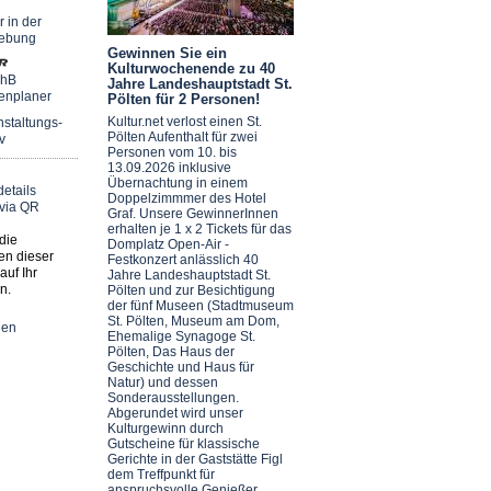
r in der
ebung
Gewinnen Sie ein
Kulturwochenende zu 40
chB
Jahre Landeshauptstadt St.
enplaner
Pölten für 2 Personen!
Kultur.net verlost einen St.
staltungs-
Pölten Aufenthalt für zwei
v
Personen vom 10. bis
13.09.2026 inklusive
Übernachtung in einem
Doppelzimmmer des Hotel
Graf. Unsere GewinnerInnen
erhalten je 1 x 2 Tickets für das
die
Domplatz Open-Air -
en dieser
Festkonzert anlässlich 40
auf Ihr
Jahre Landeshauptstadt St.
n.
Pölten und zur Besichtigung
der fünf Museen (Stadtmuseum
St. Pölten, Museum am Dom,
nen
Ehemalige Synagoge St.
Pölten, Das Haus der
Geschichte und Haus für
Natur) und dessen
Sonderausstellungen.
Abgerundet wird unser
Kulturgewinn durch
Gutscheine für klassische
Gerichte in der Gaststätte Figl
dem Treffpunkt für
anspruchsvolle Genießer.