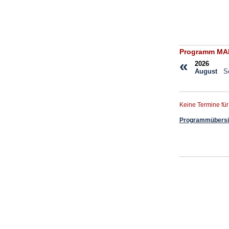
Programm MAM
«
2026
August
S
Keine Termine fü
Programmübersic