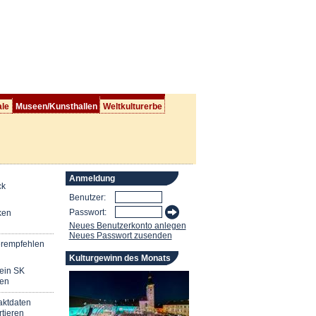
ale
Museen/Kunsthallen
Weltkulturerbe
Anmeldung
ck
Benutzer:
Passwort:
ken
Neues Benutzerkonto anlegen
Neues Passwort zusenden
erempfehlen
Kulturgewinn des Monats
mein SK
en
aktdaten
tieren