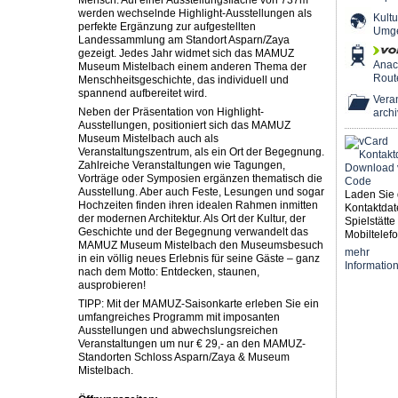
Mensch. Auf einer Ausstellungsfläche von 737m²
werden wechselnde Highlight-Ausstellungen als
Kultu
perfekte Ergänzung zur aufgestellten
Umg
Landessammlung am Standort Asparn/Zaya
gezeigt. Jedes Jahr widmet sich das MAMUZ
Ana
Museum Mistelbach einem anderen Thema der
Rout
Menschheitsgeschichte, das individuell und
spannend aufbereitet wird.
Veran
Neben der Präsentation von Highlight-
archi
Ausstellungen, positioniert sich das MAMUZ
Museum Mistelbach auch als
Veranstaltungszentrum, als ein Ort der Begegnung.
Zahlreiche Veranstaltungen wie Tagungen,
Vorträge oder Symposien ergänzen thematisch die
Ausstellung. Aber auch Feste, Lesungen und sogar
Laden Sie 
Hochzeiten finden ihren idealen Rahmen inmitten
Kontaktdat
der modernen Architektur. Als Ort der Kultur, der
Spielstätte 
Geschichte und der Begegnung verwandelt das
Mobiltelefo
MAMUZ Museum Mistelbach den Museumsbesuch
mehr
in ein völlig neues Erlebnis für seine Gäste – ganz
Informatio
nach dem Motto: Entdecken, staunen,
ausprobieren!
TIPP: Mit der MAMUZ-Saisonkarte erleben Sie ein
umfangreiches Programm mit imposanten
Ausstellungen und abwechslungsreichen
Veranstaltungen um nur € 29,- an den MAMUZ-
Standorten Schloss Asparn/Zaya & Museum
Mistelbach.