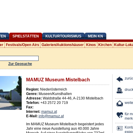
TEN
SPIELSTÄTTEN
KULTURTOURISMUS
MEIN KN
er
Festivals/Open Airs
Galerien/Auktionshäuser
Kinos
Kirchen
Kultur-Lok
Zur Geosuche
zurü
MAMUZ Museum Mistelbach
Region:
Niederösterreich
druc
Genre:
Museen/Kunsthallen
Adresse:
Waldstraße 44-46
,
A
-
2130
Mistelbach
Telefon:
+43 2572 20 719
weit
Fax:
Internet:
mamuz.at
für 
E-Mail:
info@mamuz.at
merk
Im MAMUZ Museum Mistelbach begeistert jedes
Kont
Jahr eine neue Ausstellung aus 40.000 Jahre
expor