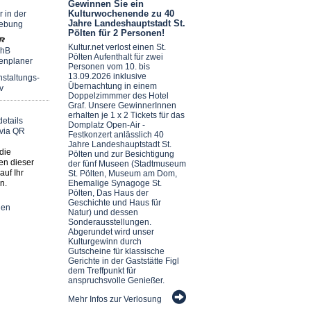
Gewinnen Sie ein
Kulturwochenende zu 40
r in der
Jahre Landeshauptstadt St.
ebung
Pölten für 2 Personen!
Kultur.net verlost einen St.
chB
Pölten Aufenthalt für zwei
enplaner
Personen vom 10. bis
13.09.2026 inklusive
staltungs-
Übernachtung in einem
v
Doppelzimmmer des Hotel
Graf. Unsere GewinnerInnen
erhalten je 1 x 2 Tickets für das
Domplatz Open-Air -
Festkonzert anlässlich 40
Jahre Landeshauptstadt St.
die
Pölten und zur Besichtigung
en dieser
der fünf Museen (Stadtmuseum
auf Ihr
St. Pölten, Museum am Dom,
n.
Ehemalige Synagoge St.
Pölten, Das Haus der
Geschichte und Haus für
nen
Natur) und dessen
Sonderausstellungen.
Abgerundet wird unser
Kulturgewinn durch
Gutscheine für klassische
Gerichte in der Gaststätte Figl
dem Treffpunkt für
anspruchsvolle Genießer.
Mehr Infos zur Verlosung