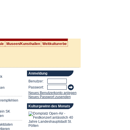
ale
Museen/Kunsthallen
Weltkulturerbe
Anmeldung
ck
Benutzer:
Passwort:
ken
Neues Benutzerkonto anlegen
Neues Passwort zusenden
erempfehlen
Kulturgewinn des Monats
mein SK
en
aktdaten
tieren