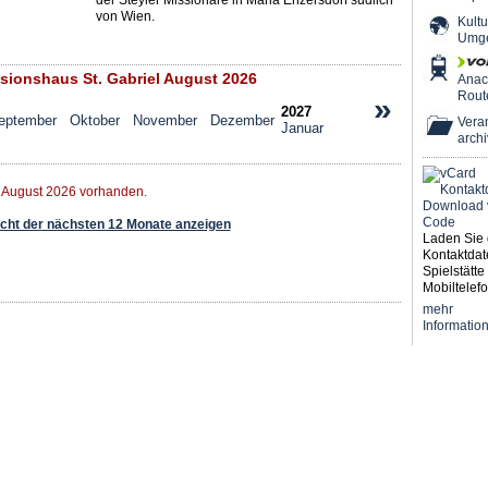
der Steyler Missionare in Maria Enzersdorf südlich
von Wien.
Kultu
Umg
ionshaus St. Gabriel August 2026
Ana
Rout
»
2027
eptember
Oktober
November
Dezember
Veran
Januar
archi
r August 2026 vorhanden.
ht der nächsten 12 Monate anzeigen
Laden Sie 
Kontaktdat
Spielstätte 
Mobiltelefo
mehr
Informatio