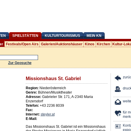
TEN
SPIELSTÄTTEN
KULTURTOURISMUS
MEIN KN
er
Festivals/Open Airs
Galerien/Auktionshäuser
Kinos
Kirchen
Kultur-Lok
Zur Geosuche
zurü
Missionshaus St. Gabriel
Region:
Niederösterreich
druc
Genre:
Bühnen/Musiktheater
Adresse:
Gabrieler Str. 171
,
A
-
2340
Maria
Enzersdorf
weit
Telefon:
+43 2236 8039
Fax:
für 
Internet:
steyler.at
merk
E-Mail:
Kont
Das Missionshaus St. Gabriel ist ein Missionshaus
expor