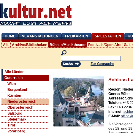
HOME
VERANSTALTUNGEN
FREIKARTEN
SPIELSTÄTTEN
KU
Alle
Archive/Bibliotheken
Bühnen/Musiktheater
Festivals/Open Airs
Gale
Zur Geosuche
Alle Länder
Österreich
Schloss L
Wien
Region:
Nieder
Burgenland
Genre:
Bühnen/
Kärnten
Adresse:
Schl
Niederösterreich
Telefon:
+43 2
Fax:
+43 2236
Oberösterreich
Internet:
schlo
Salzburg
E-Mail:
office@
Steiermark
Als Vorzeigebe
Tirol
des 18. und 19
Vorarlberg