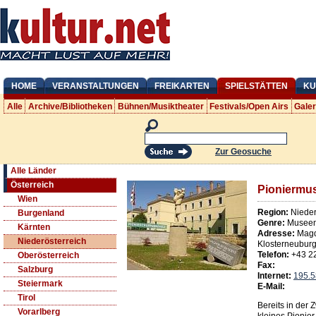
HOME
VERANSTALTUNGEN
FREIKARTEN
SPIELSTÄTTEN
KU
Alle
Archive/Bibliotheken
Bühnen/Musiktheater
Festivals/Open Airs
Gale
Zur Geosuche
Alle Länder
Österreich
Pioniermu
Wien
Region:
Nieder
Burgenland
Genre:
Museen
Kärnten
Adresse:
Magd
Niederösterreich
Klosterneubur
Telefon:
+43 2
Oberösterreich
Fax:
Salzburg
Internet:
195.5
Steiermark
E-Mail:
Tirol
Bereits in der 
Vorarlberg