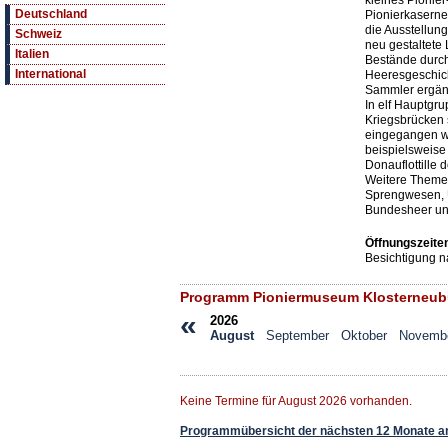
kleines Pionie
Deutschland
Pionierkaserne
die Ausstellung
Schweiz
neu gestaltet
Italien
Bestände durc
International
Heeresgeschich
Sammler ergän
In elf Hauptgr
Kriegsbrücken 
eingegangen wi
beispielsweise
Donauflottille 
Weitere Theme
Sprengwesen, U
Bundesheer un
Öffnungszeite
Besichtigung 
Programm Pioniermuseum Klosterneub
«
2026
August
September
Oktober
Novemb
Keine Termine für August 2026 vorhanden.
Programmübersicht der nächsten 12 Monate a