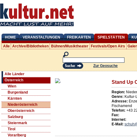
HOME
VERANSTALTUNGEN
FREIKARTEN
SPIELSTÄTTEN
KU
Alle
Archive/Bibliotheken
Bühnen/Musiktheater
Festivals/Open Airs
Gale
Zur Geosuche
Alle Länder
Österreich
Stand Up 
Wien
Region:
Nieder
Burgenland
Genre:
Kultur-
Kärnten
Adresse:
Enze
Niederösterreich
Fischamend
Telefon:
+43 2
Oberösterreich
Fax:
Salzburg
Internet:
Steiermark
E-Mail:
schuh@
Tirol
Vorarlberg