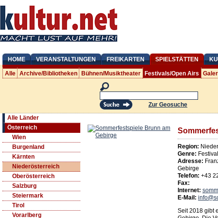
HOME
VERANSTALTUNGEN
FREIKARTEN
SPIELSTÄTTEN
KU
Alle
Archive/Bibliotheken
Bühnen/Musiktheater
Festivals/Open Airs
Gale
Zur Geosuche
Alle Länder
Österreich
Sommerfes
Wien
Region:
Nieder
Burgenland
Genre:
Festiva
Kärnten
Adresse:
Fran
Niederösterreich
Gebirge
Telefon:
+43 2
Oberösterreich
Fax:
Salzburg
Internet:
somme
Steiermark
E-Mail:
info@s
Tirol
Seit 2018 gibt
Vorarlberg