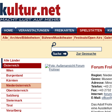
HOME
VERANSTALTUNGEN
FREIKARTEN
SPIELSTÄTTEN
KU
Alle
Archive/Bibliotheken
Bühnen/Musiktheater
Festivals/Open Airs
Gale
Zur Geosuche
Alle Länder
Österreich
Forum Fro
Wien
Region:
Nieder
Burgenland
Genre:
Museen
Kärnten
Adresse:
Mino
Niederösterreich
Telefon:
+43 2
Fax:
+43 2732
Oberösterreich
Internet:
forum
Salzburg
E-Mail:
office@
Steiermark
Das Adolf Froh
Tirol
eine Ausstellu
Vorarlberg