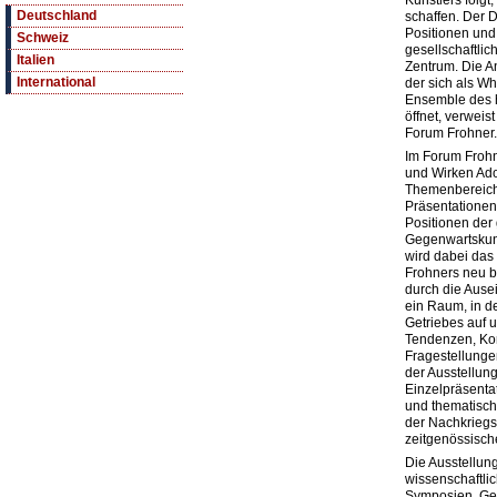
Künstlers folgt
Deutschland
schaffen. Der 
Positionen und
Schweiz
gesellschaftli
Italien
Zentrum. Die A
International
der sich als W
Ensemble des h
öffnet, verweis
Forum Frohner.
Im Forum Froh
und Wirken Ad
Themenbereich
Präsentationen
Positionen der
Gegenwartskuns
wird dabei das 
Frohners neu b
durch die Aus
ein Raum, in d
Getriebes auf
Tendenzen, Kor
Fragestellunge
der Ausstellun
Einzelpräsenta
und thematisch
der Nachkrieg
zeitgenössisch
Die Ausstellung
wissenschaftli
Symposien, Ge