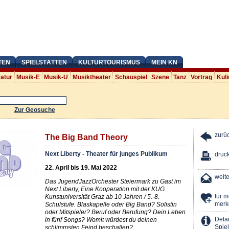
TEN
SPIELSTÄTTEN
KULTURTOURISMUS
MEIN KN
ratur
Musik-E
Musik-U
Musiktheater
Schauspiel
Szene
Tanz
Vortrag
Kuli
Zur Geosuche
zurü
The Big Band Theory
Next Liberty - Theater für junges Publikum
druc
22. April bis 19. Mai 2022
weit
Das JugendJazzOrchester Steiermark zu Gast im
Next Liberty, Eine Kooperation mit der KUG
für 
Kunstuniversität Graz ab 10 Jahren / 5.-8.
merk
Schulstufe. Blaskapelle oder Big Band? Solistin
oder Mitspieler? Beruf oder Berufung? Dein Leben
Detai
in fünf Songs? Womit würdest du deinen
Spiel
schlimmsten Feind beschallen?