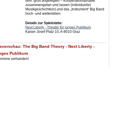
sein: groß angelegten – Kooperationsprojekt
zusammengetan und lassen (individuelle)
Musikgeschichte(n) und das „Instrument“ Big Band
hoch- und weiterleben.
Details zur Spielstätte:
Next Liberty - Theater für junges Publikum
Kaiser-Josef-Platz 10, A-8010 Graz
svorschau: The Big Band Theory - Next Liberty -
unges Publikum
Termine vorhanden!