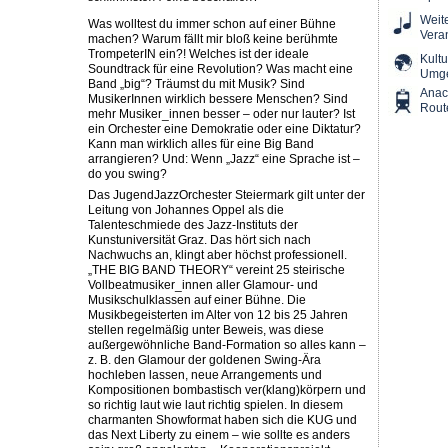
Weit
Was wolltest du immer schon auf einer Bühne
Vera
machen? Warum fällt mir bloß keine berühmte
TrompeterIN ein?! Welches ist der ideale
Kultu
Soundtrack für eine Revolution? Was macht eine
Umg
Band „big“? Träumst du mit Musik? Sind
Ana
MusikerInnen wirklich bessere Menschen? Sind
Rout
mehr Musiker_innen besser – oder nur lauter? Ist
ein Orchester eine Demokratie oder eine Diktatur?
Kann man wirklich alles für eine Big Band
arrangieren? Und: Wenn „Jazz“ eine Sprache ist –
do you swing?
Das JugendJazzOrchester Steiermark gilt unter der
Leitung von Johannes Oppel als die
Talenteschmiede des Jazz-Instituts der
Kunstuniversität Graz. Das hört sich nach
Nachwuchs an, klingt aber höchst professionell.
„THE BIG BAND THEORY“ vereint 25 steirische
Vollbeatmusiker_innen aller Glamour- und
Musikschulklassen auf einer Bühne. Die
Musikbegeisterten im Alter von 12 bis 25 Jahren
stellen regelmäßig unter Beweis, was diese
außergewöhnliche Band-Formation so alles kann –
z. B. den Glamour der goldenen Swing-Ära
hochleben lassen, neue Arrangements und
Kompositionen bombastisch ver(klang)körpern und
so richtig laut wie laut richtig spielen. In diesem
charmanten Showformat haben sich die KUG und
das Next Liberty zu einem – wie sollte es anders