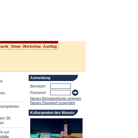
narik
Show
Workshop
Ausflug
Anmeldung
ck
Benutzer:
Passwort:
ken
Neues Benutzerkonto anlegen
Neues Passwort zusenden
erempfehlen
Kulturgewinn des Monats
mein SK
en
ls zur
stätte