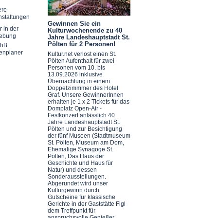
ere
nstaltungen
Gewinnen Sie ein
r in der
Kulturwochenende zu 40
ebung
Jahre Landeshauptstadt St.
Pölten für 2 Personen!
chB
enplaner
Kultur.net verlost einen St.
Pölten Aufenthalt für zwei
Personen vom 10. bis
13.09.2026 inklusive
Übernachtung in einem
Doppelzimmmer des Hotel
Graf. Unsere GewinnerInnen
erhalten je 1 x 2 Tickets für das
Domplatz Open-Air -
Festkonzert anlässlich 40
Jahre Landeshauptstadt St.
Pölten und zur Besichtigung
der fünf Museen (Stadtmuseum
St. Pölten, Museum am Dom,
Ehemalige Synagoge St.
Pölten, Das Haus der
Geschichte und Haus für
Natur) und dessen
Sonderausstellungen.
Abgerundet wird unser
Kulturgewinn durch
Gutscheine für klassische
Gerichte in der Gaststätte Figl
dem Treffpunkt für
anspruchsvolle Genießer.