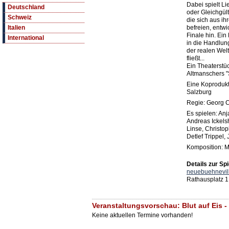
Dabei spielt L
Deutschland
oder Gleichgül
Schweiz
die sich aus i
befreien, entwi
Italien
Finale hin. Ei
International
in die Handlung
der realen Welt
fließt...
Ein Theaterstüc
Altmanschers "
Eine Koprodukt
Salzburg
Regie: Georg 
Es spielen: Anj
Andreas Ickelsh
Linse, Christo
Detlef Trippel
Komposition: M
Details zur Spi
neuebuehnevil
Rathausplatz 1
Veranstaltungsvorschau: Blut auf Eis 
Keine aktuellen Termine vorhanden!