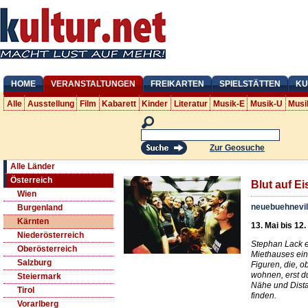
HOME
VERANSTALTUNGEN
FREIKARTEN
SPIELSTÄTTEN
KU
Alle
Ausstellung
Film
Kabarett
Kinder
Literatur
Musik-E
Musik-U
Musi
Zur Geosuche
Alle Länder
Österreich
Blut auf Ei
Wien
neuebuehnevil
Burgenland
Kärnten
13. Mai bis 12.
Niederösterreich
Stephan Lack e
Oberösterreich
Miethauses ei
Salzburg
Figuren, die, o
wohnen, erst d
Steiermark
Nähe und Dist
Tirol
finden.
Vorarlberg