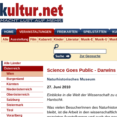
HOME
VERANSTALTUNGEN
FREIKARTEN
SPIELSTÄTTEN
KU
Alle
Ausstellung
Film
Kabarett
Kinder
Literatur
Musik-E
Musik-U
Musi
Zur Geosuche
Alle Länder
Österreich
Science Goes Public - Darwins 
Wien
Naturhistorisches Museum
Burgenland
Kärnten
27. Juni 2010
Niederösterreich
Einblicke in die Welt der Wissenschaft zu
Oberösterreich
Hantschk.
Salzburg
Steiermark
Was vielen BesucherInnen des Naturhist
Tirol
bleibt, ist die Arbeit in den wissenschaftli
Vorarlberg
gezeigten Ausstellungen und auch der 