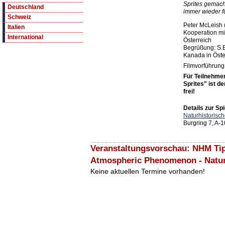
Sprites gemach
Deutschland
immer wieder f
Schweiz
Peter McLeish 
Italien
Kooperation mi
International
Österreich
Begrüßung: S.E.
Kanada in Öste
Filmvorführung
Für Teilnehme
Sprites" ist d
frei!
Details zur Spi
Naturhistoris
Burgring 7, A-
Veranstaltungsvorschau: NHM Tip
Atmospheric Phenomenon - Natu
Keine aktuellen Termine vorhanden!