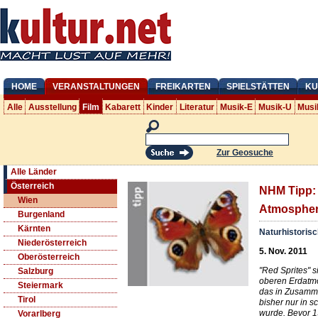
HOME
VERANSTALTUNGEN
FREIKARTEN
SPIELSTÄTTEN
KU
Alle
Ausstellung
Film
Kabarett
Kinder
Literatur
Musik-E
Musik-U
Musi
Zur Geosuche
Alle Länder
Österreich
NHM Tipp: 
Wien
Atmosphe
Burgenland
Kärnten
Naturhistori
Niederösterreich
5. Nov. 2011
Oberösterreich
"Red Sprites" s
Salzburg
oberen Erdatm
Steiermark
das in Zusamme
Tirol
bisher nur in s
wurde. Bevor 
Vorarlberg