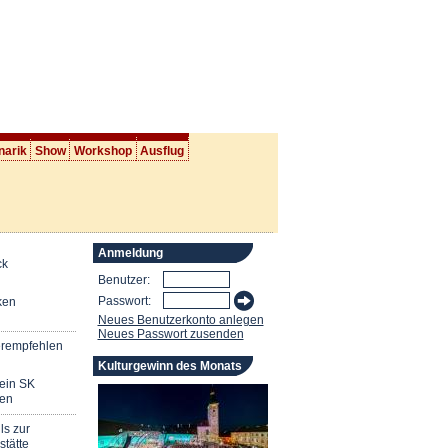
narik
Show
Workshop
Ausflug
Anmeldung
ck
Benutzer:
Passwort:
ken
Neues Benutzerkonto anlegen
Neues Passwort zusenden
erempfehlen
Kulturgewinn des Monats
mein SK
en
ls zur
stätte