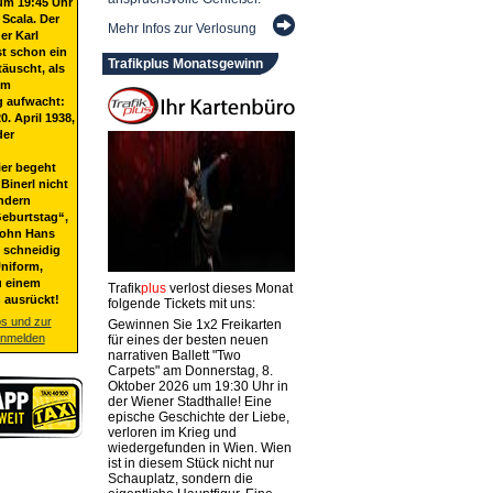
um 19:45 Uhr
 Scala. Der
Mehr Infos zur Verlosung
er Karl
st schon ein
Trafikplus Monatsgewinn
täuscht, als
em
g aufwacht:
20. April 1938,
der
ier begeht
Binerl nicht
ndern
eburtstag“,
Sohn Hans
t schneidig
niform,
u einem
Trafik
plus
verlost dieses Monat
 ausrückt!
folgende Tickets mit uns:
os und zur
Gewinnen Sie 1x2 Freikarten
anmelden
für eines der besten neuen
narrativen Ballett "Two
Carpets" am Donnerstag, 8.
Oktober 2026 um 19:30 Uhr in
der Wiener Stadthalle! Eine
epische Geschichte der Liebe,
verloren im Krieg und
wiedergefunden in Wien. Wien
ist in diesem Stück nicht nur
Schauplatz, sondern die