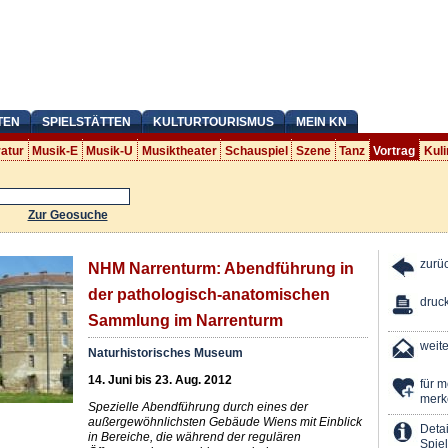
TEN
SPIELSTÄTTEN
KULTURTOURISMUS
MEIN KN
ratur
Musik-E
Musik-U
Musiktheater
Schauspiel
Szene
Tanz
Vortrag
Kuli
Zur Geosuche
zurü
NHM Narrenturm: Abendführung in
der pathologisch-anatomischen
druc
Sammlung im Narrenturm
weit
Naturhistorisches Museum
14. Juni bis 23. Aug. 2012
für 
merk
Spezielle Abendführung durch eines der
außergewöhnlichsten Gebäude Wiens mit Einblick
Detai
in Bereiche, die während der regulären
Spiel