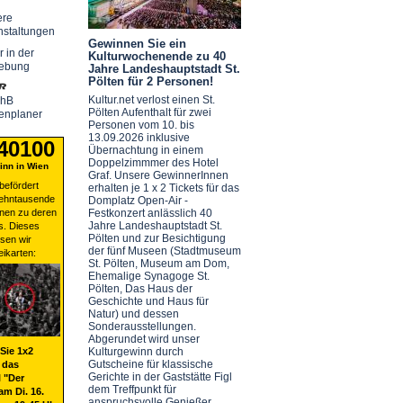
ere
nstaltungen
Gewinnen Sie ein
r in der
Kulturwochenende zu 40
ebung
Jahre Landeshauptstadt St.
Pölten für 2 Personen!
Kultur.net verlost einen St.
chB
Pölten Aufenthalt für zwei
enplaner
Personen vom 10. bis
13.09.2026 inklusive
 40100
Übernachtung in einem
Doppelzimmmer des Hotel
nn in Wien
Graf. Unsere GewinnerInnen
befördert
erhalten je 1 x 2 Tickets für das
zehntausende
Domplatz Open-Air -
nen zu deren
Festkonzert anlässlich 40
Jahre Landeshauptstadt St.
s. Dieses
Pölten und zur Besichtigung
sen wir
der fünf Museen (Stadtmuseum
eikarten:
St. Pölten, Museum am Dom,
Ehemalige Synagoge St.
Pölten, Das Haus der
Geschichte und Haus für
Natur) und dessen
Sonderausstellungen.
Abgerundet wird unser
Sie 1x2
Kulturgewinn durch
Gutscheine für klassische
 das
Gerichte in der Gaststätte Figl
 "Der
dem Treffpunkt für
am Di. 16.
anspruchsvolle Genießer.