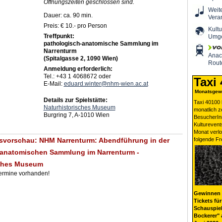
Öffnungszeiten geschlossen sind.
Weit
Dauer: ca. 90 min.
Vera
Preis: € 10.- pro Person
Kultu
Treffpunkt:
Umg
pathologisch-anatomische Sammlung im
Narrenturm
Ana
(Spitalgasse 2, 1090 Wien)
Rout
Anmeldung erforderlich:
Tel.: +43 1 4068672 oder
Taxi
E-Mail:
eduard.winter@nhm-wien.ac.at
Monatsgewi
Details zur Spielstätte:
Taxi 40100 
Naturhistorisches Museum
monatlich 
Burgring 7, A-1010 Wien
BesucherIn
Kulturevent
Monat verlo
svorschau: NHM Narrenturm: Abendführung in der
folgende Fr
-anatomischen Sammlung im Narrenturm -
sches Museum
Termine vorhanden!
Gewinnen 
Tickets für
Schauspiel
Bockerer" 