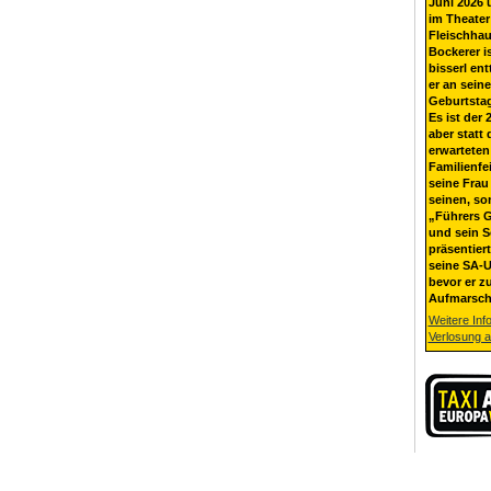
Juni 2026 
im Theater
Fleischhau
Bockerer i
bisserl ent
er an sein
Geburtsta
Es ist der 
aber statt 
erwarteten
Familienfe
seine Frau 
seinen, so
„Führers G
und sein 
präsentier
seine SA-U
bevor er z
Aufmarsch
Weitere Inf
Verlosung 