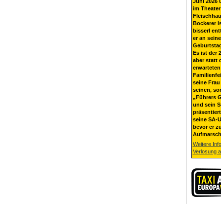
Juni 2026 
im Theater
Fleischhau
Bockerer i
bisserl ent
er an sein
Geburtsta
Es ist der 
aber statt 
erwarteten
Familienfe
seine Frau 
seinen, so
„Führers G
und sein 
präsentier
seine SA-U
bevor er z
Aufmarsch
Weitere Inf
Verlosung 