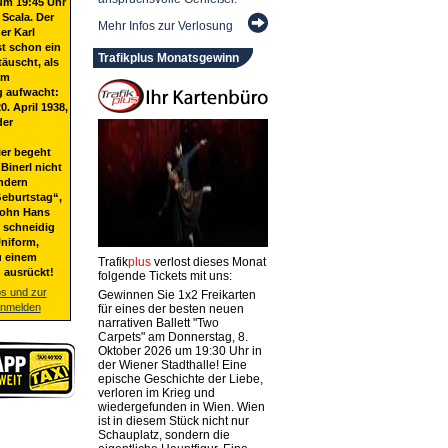
um 19:45 Uhr
 Scala. Der
Mehr Infos zur Verlosung
er Karl
st schon ein
Trafikplus Monatsgewinn
täuscht, als
em
g aufwacht:
20. April 1938,
der
ier begeht
Binerl nicht
ndern
eburtstag“,
Sohn Hans
t schneidig
niform,
u einem
Trafik
plus
verlost dieses Monat
 ausrückt!
folgende Tickets mit uns:
os und zur
Gewinnen Sie 1x2 Freikarten
anmelden
für eines der besten neuen
narrativen Ballett "Two
Carpets" am Donnerstag, 8.
Oktober 2026 um 19:30 Uhr in
der Wiener Stadthalle! Eine
epische Geschichte der Liebe,
verloren im Krieg und
wiedergefunden in Wien. Wien
ist in diesem Stück nicht nur
Schauplatz, sondern die