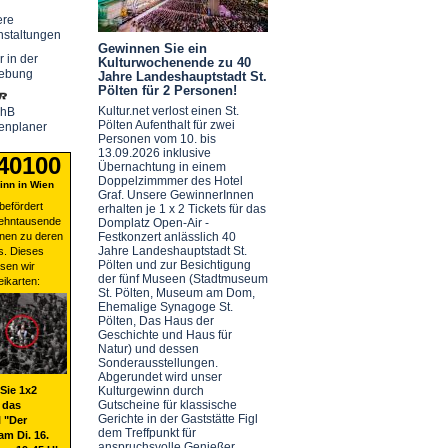
ere
nstaltungen
Gewinnen Sie ein
r in der
Kulturwochenende zu 40
ebung
Jahre Landeshauptstadt St.
Pölten für 2 Personen!
Kultur.net verlost einen St.
chB
Pölten Aufenthalt für zwei
enplaner
Personen vom 10. bis
13.09.2026 inklusive
 40100
Übernachtung in einem
Doppelzimmmer des Hotel
nn in Wien
Graf. Unsere GewinnerInnen
befördert
erhalten je 1 x 2 Tickets für das
zehntausende
Domplatz Open-Air -
nen zu deren
Festkonzert anlässlich 40
Jahre Landeshauptstadt St.
s. Dieses
Pölten und zur Besichtigung
sen wir
der fünf Museen (Stadtmuseum
eikarten:
St. Pölten, Museum am Dom,
Ehemalige Synagoge St.
Pölten, Das Haus der
Geschichte und Haus für
Natur) und dessen
Sonderausstellungen.
Abgerundet wird unser
Sie 1x2
Kulturgewinn durch
Gutscheine für klassische
 das
Gerichte in der Gaststätte Figl
 "Der
dem Treffpunkt für
am Di. 16.
anspruchsvolle Genießer.