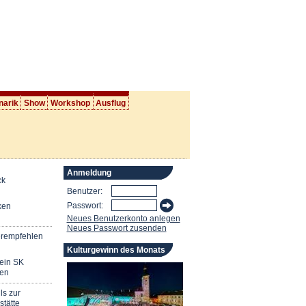
narik
Show
Workshop
Ausflug
Anmeldung
ck
Benutzer:
Passwort:
ken
Neues Benutzerkonto anlegen
Neues Passwort zusenden
erempfehlen
Kulturgewinn des Monats
mein SK
en
ls zur
stätte