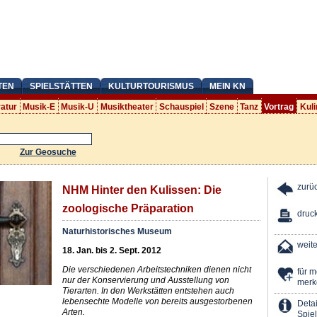
TEN
SPIELSTÄTTEN
KULTURTOURISMUS
MEIN KN
ratur
Musik-E
Musik-U
Musiktheater
Schauspiel
Szene
Tanz
Vortrag
Kuli
Zur Geosuche
zurü
NHM Hinter den Kulissen: Die
zoologische Präparation
druc
Naturhistorisches Museum
weit
18. Jan. bis 2. Sept. 2012
Die verschiedenen Arbeitstechniken dienen nicht
für 
nur der Konservierung und Ausstellung von
merk
Tierarten. In den Werkstätten entstehen auch
lebensechte Modelle von bereits ausgestorbenen
Detai
Arten.
Spiel