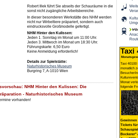
Robert Illek führt Sie abseits der Schauräume in die
Weit
sonst nicht zugängliche Arbeitsbereiche.
Vera
In dieser besonderen Werkstätte des NHM werden
Kultu
nicht nur Wirbeltiere präpariert, sondern auch
Umg
eindrucksvolle Großmodelle gefertigt.
NHM Hinter den Kulissen:
Ana
Jeden 1. Sonntag im Monat um 11:00 Uhr.
Rout
Jeden 3. Mittwoch im Monat um 18:30 Uhr.
Führungskarte: 6,50 Euro
Taxi
Keine Anmeldung erforderlich!
Monatsgewi
Details zur Spielstätte:
Taxi 40100 
Naturhistorisches Museum
monatlich 
Burgring 7, A-1010 Wien
BesucherIn
Kulturevent
Monat verlo
svorschau: NHM Hinter den Kulissen: Die
folgende Fr
räparation - Naturhistorisches Museum
Termine vorhanden!
Gewinnen 
Tickets für
Schauspiel
Bockerer" 