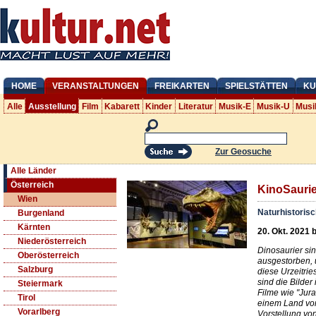
HOME
VERANSTALTUNGEN
FREIKARTEN
SPIELSTÄTTEN
KU
Alle
Ausstellung
Film
Kabarett
Kinder
Literatur
Musik-E
Musik-U
Musi
Zur Geosuche
Alle Länder
Österreich
KinoSaurie
Wien
Naturhistori
Burgenland
Kärnten
20. Okt. 2021 b
Niederösterreich
Dinosaurier sin
Oberösterreich
ausgestorben, u
Salzburg
diese Urzeitri
sind die Bilde
Steiermark
Filme wie "Jura
Tirol
einem Land vor
Vorarlberg
Vorstellung vo