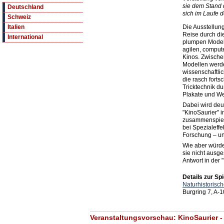
sie dem Stand 
Deutschland
sich im Laufe d
Schweiz
Die Ausstellung
Italien
Reise durch di
International
plumpen Modell
agilen, comput
Kinos. Zwische
Modellen werd
wissenschaftli
die rasch forts
Tricktechnik d
Plakate und We
Dabei wird deut
"KinoSaurier" 
zusammenspiele
bei Spezialeffe
Forschung – un
Wie aber würd
sie nicht ausg
Antwort in der 
Details zur Spi
Naturhistoris
Burgring 7, A-
Veranstaltungsvorschau: KinoSaurier 