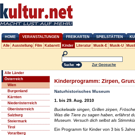
HOME
VERANSTALTUNGEN
FREIKARTEN
SPIELSTÄTTEN
KU
Alle
Ausstellung
Film
Kabarett
Kinder
Literatur
Musik-E
Musik-U
Musi
Zur Geosuche
Alle Länder
Österreich
Kinderprogramm: Zirpen, Grunz
Wien
Naturhistorisches Museum
Burgenland
Kärnten
1. bis 29. Aug. 2010
Niederösterreich
Buckelwale singen, Grillen zirpen, Frösc
Oberösterreich
Was die Tiere zu sagen haben, erfährst du
Salzburg
Museum. Versuch dich selbst als Stimmkün
Steiermark
Tirol
Ein Programm für Kinder von 3 bis 5 Jahr
Vorarlberg