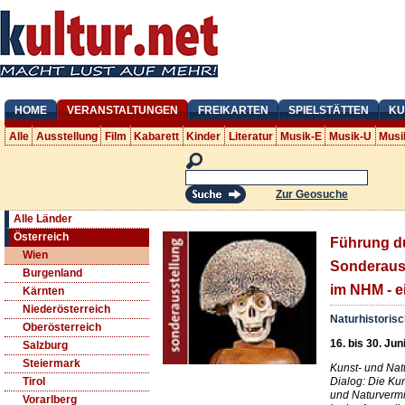
HOME
VERANSTALTUNGEN
FREIKARTEN
SPIELSTÄTTEN
KU
Alle
Ausstellung
Film
Kabarett
Kinder
Literatur
Musik-E
Musik-U
Musi
Zur Geosuche
Alle Länder
Österreich
Führung d
Wien
Sonderauss
Burgenland
im NHM - e
Kärnten
Niederösterreich
Naturhistori
Oberösterreich
16. bis 30. Jun
Salzburg
Steiermark
Kunst- und Nat
Dialog: Die Ku
Tirol
und Naturvermi
Vorarlberg